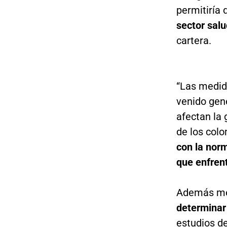
permitiría
sector salu
cartera.
“Las medid
venido gene
afectan la 
de los colo
con la norm
que enfren
Además me
determinar 
estudios de