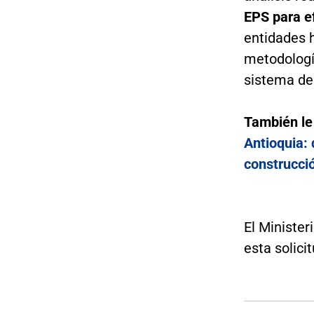
EPS para e
entidades h
metodología
sistema de
También le
Antioquia:
construcci
El Minister
esta solici