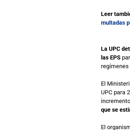
Leer tambi
multadas p
La UPC dete
las EPS
par
regímenes c
El Minister
UPC para 2
incremento 
que se esti
El organis