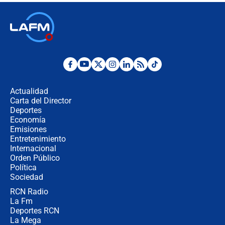
Las seis de las 6 con Juan Lozano |
jueves 6 de agosto de 2026
Posesión de Abelardo De La Espriella
en Cali: ¿qué pasará con los
congresistas del Pacto Histórico que
Actualidad
no asistirán?
Carta del Director
Álvaro Uribe asistirá a la posesión y
Deportes
crece el pulso por la elección del
Economía
contralor
Emisiones
Entretenimiento
Internacional
🔴 EN VIVO | Noticiero La FM con
Orden Público
Juan Lozano - 6 de agosto de 2026
Política
Sociedad
RCN Radio
¿Por qué De la Espriella gobernará
La Fm
desde Barranquilla? Experto explica
la razón
Deportes RCN
La Mega