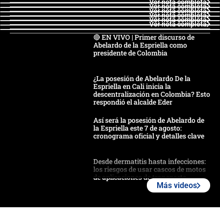
Ver nota completa
Ver nota completa
Ver nota completa
Ver nota completa
Ver nota completa
Ver nota completa
🔴 EN VIVO | Primer discurso de
Abelardo de la Espriella como
presidente de Colombia
¿La posesión de Abelardo De la
Espriella en Cali inicia la
descentralización en Colombia? Esto
respondió el alcalde Eder
Así será la posesión de Abelardo de
la Espriella este 7 de agosto:
cronograma oficial y detalles clave
Desde dermatitis hasta infecciones:
los riesgos de usar cascos de motos
de aplicaciones de transporte
Más videos
¿Cómo comprar dólares desde el
celular? Requisitos, pasos y
recomendaciones