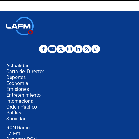
celular? Requisitos, pasos y
recomendaciones
Las seis de las 6 con Juan Lozano |
jueves 6 de agosto de 2026
Posesión de Abelardo De La Espriella
en Cali: ¿qué pasará con los
congresistas del Pacto Histórico que
Actualidad
no asistirán?
Carta del Director
Álvaro Uribe asistirá a la posesión y
Deportes
crece el pulso por la elección del
Economía
contralor
Emisiones
Entretenimiento
Internacional
🔴 EN VIVO | Noticiero La FM con
Orden Público
Juan Lozano - 6 de agosto de 2026
Política
Sociedad
RCN Radio
¿Por qué De la Espriella gobernará
La Fm
desde Barranquilla? Experto explica