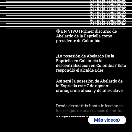
Ver nota completa
Ver nota completa
Ver nota completa
Ver nota completa
Ver nota completa
Ver nota completa
Ver nota completa
Ver nota completa
Ver nota completa
🔴 EN VIVO | Primer discurso de
Abelardo de la Espriella como
presidente de Colombia
¿La posesión de Abelardo De la
Espriella en Cali inicia la
descentralización en Colombia? Esto
respondió el alcalde Eder
Así será la posesión de Abelardo de
la Espriella este 7 de agosto:
cronograma oficial y detalles clave
Desde dermatitis hasta infecciones:
los riesgos de usar cascos de motos
de aplicaciones de transporte
Más videos
¿Cómo comprar dólares desde el