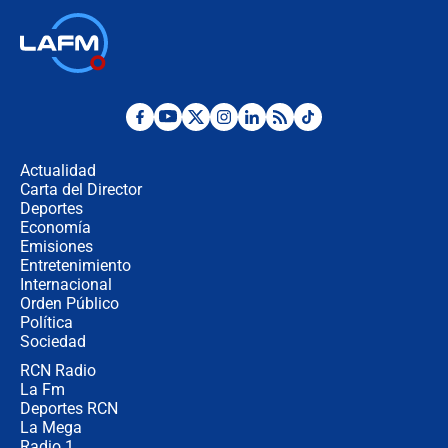
🔴 EN VIVO | Noticiero La FM con
Juan Lozano - 6 de agosto de 2026
¿Por qué De la Espriella gobernará
desde Barranquilla? Experto explica
la razón
Actualidad
Carta del Director
Estratega de Abelardo de la Espriella
Deportes
revela cómo venció a la “casta
Economía
política” en campaña: “Estaba
Emisiones
completamente seguro”
Entretenimiento
Internacional
Alias ‘Calarcá’ habría pagado $60
Orden Público
millones al mes a un supuesto
Política
coronel para filtrar información del
Ejército
Sociedad
RCN Radio
Las razones para escoger al nuevo
La Fm
director de la Policía
Deportes RCN
La Mega
Radio 1