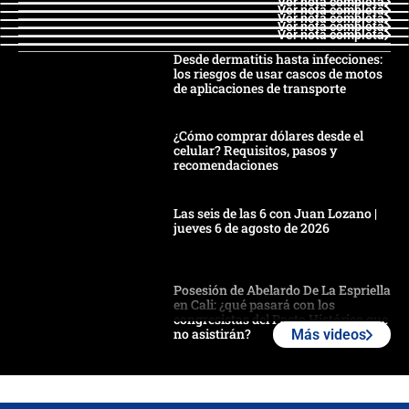
Ver nota completa
Ver nota completa
Ver nota completa
Ver nota completa
Ver nota completa
Desde dermatitis hasta infecciones:
los riesgos de usar cascos de motos
de aplicaciones de transporte
¿Cómo comprar dólares desde el
celular? Requisitos, pasos y
recomendaciones
Las seis de las 6 con Juan Lozano |
jueves 6 de agosto de 2026
Posesión de Abelardo De La Espriella
en Cali: ¿qué pasará con los
congresistas del Pacto Histórico que
no asistirán?
Más videos
Álvaro Uribe asistirá a la posesión y
crece el pulso por la elección del
contralor