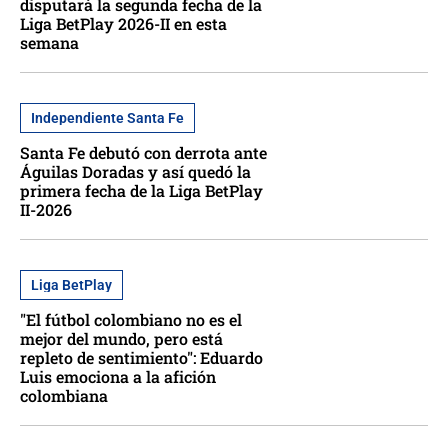
disputará la segunda fecha de la
Liga BetPlay 2026-II en esta
semana
Independiente Santa Fe
Santa Fe debutó con derrota ante
Águilas Doradas y así quedó la
primera fecha de la Liga BetPlay
II-2026
Liga BetPlay
"El fútbol colombiano no es el
mejor del mundo, pero está
repleto de sentimiento": Eduardo
Luis emociona a la afición
colombiana