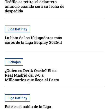
Teófilo se retira: el delantero
anunció cuándo será su fecha de
despedida
Liga BetPlay
La lista de los 10 jugadores más
caros de la Liga Betplay 2026-II
Fichajes
¿Quién es Derik Osede? El ex
Real Madrid del 8-0 a
Millonarios que llega al Pasto
Liga BetPlay
Este es el balón de la Liga