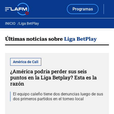
Programas
INICIO
Liga BetPlay
Últimas noticias sobre
Liga BetPlay
América de Cali
¿América podría perder sus seis
puntos en la Liga Betplay? Esta es la
razón
El equipo caleño tiene dos denuncias luego de sus
dos primeros partidos en el torneo local