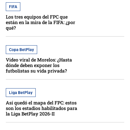
FIFA
Los tres equipos del FPC que
están en la mira de la FIFA: ¿por
qué?
Copa BetPlay
Video viral de Morelos: ¿Hasta
dónde deben exponer los
futbolistas su vida privada?
Liga BetPlay
Así quedó el mapa del FPC: estos
son los estadios habilitados para
la Liga BetPlay 2026-II