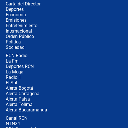
Carta del Director
¿Cómo comprar dólares desde el
Deportes
celular? Requisitos, pasos y
Economía
recomendaciones
Emisiones
Entretenimiento
Internacional
Las seis de las 6 con Juan Lozano |
Orden Público
jueves 6 de agosto de 2026
Política
Sociedad
RCN Radio
Posesión de Abelardo De La Espriella
La Fm
en Cali: ¿qué pasará con los
congresistas del Pacto Histórico que
Deportes RCN
no asistirán?
La Mega
Radio 1
El Sol
Alerta Bogotá
Alerta Cartagena
Alerta Paisa
Alerta Tolima
Alerta Bucaramanga
Canal RCN
NTN24