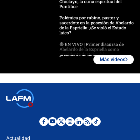
Chiclayo, la cuna espiritual del
Pontífice
Polémica por rabino, pastor y
sacerdote en la posesión de Abelardo
de la Espriella: ¿Se violó el Estado
laico?
🔴 EN VIVO | Primer discurso de
Abelardo de la Espriella como
presidente de Colombia
Más videos
¿La posesión de Abelardo De la
Espriella en Cali inicia la
descentralización en Colombia? Esto
respondió el alcalde Eder
Así será la posesión de Abelardo de
la Espriella este 7 de agosto:
cronograma oficial y detalles clave
Desde dermatitis hasta infecciones:
los riesgos de usar cascos de motos
de aplicaciones de transporte
Actualidad