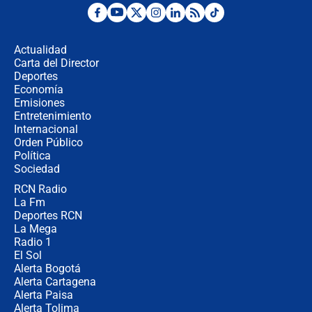
"No hubo fraude ni posibilidad de
fraude": Auditoría respondió a
señalamientos de Petro sobre
Actualidad
elección de Abelardo de La Espriella
Carta del Director
Tras su posesión, presidente De la
Deportes
Espriella empieza gira por regiones
Economía
donde perdió
Emisiones
Entretenimiento
Internacional
Las seis de las 6 con Juan Lozano |
Orden Público
miércoles 5 de agosto de 2026
Política
Sociedad
RCN Radio
🔴 EN VIVO | Noticiero La FM con
La Fm
Juan Lozano - 5 de agosto de 2026
Deportes RCN
La Mega
Radio 1
El Sol
Alerta Bogotá
Alerta Cartagena
Alerta Paisa
Alerta Tolima