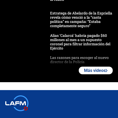
Estratega de Abelardo de la Espriella
revela cómo venció a la “casta
política” en campaña: “Estaba
completamente seguro”
Alias ‘Calarcá’ habría pagado $60
millones al mes a un supuesto
coronel para filtrar información del
Ejército
Las razones para escoger al nuevo
director de la Policía
Más videos
"Prohibir es la salida fácil": ¿Qué
futuro les espera a las cabalgatas en
Colombia?
Ministro de Defensa no descarta el
uso de la UNDMO ante posibles
disturbios durante la posesión