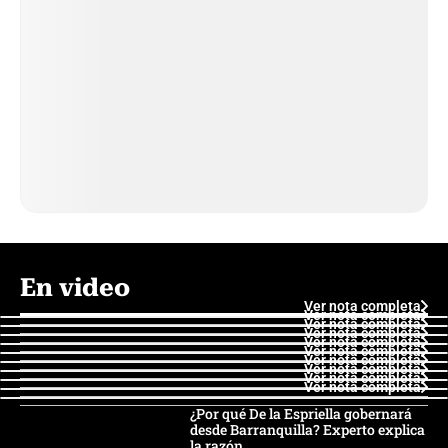
En video
Ver nota completa
Ver nota completa
Ver nota completa
Ver nota completa
Ver nota completa
Ver nota completa
Ver nota completa
Ver nota completa
Ver nota completa
Ver nota completa
¿Por qué De la Espriella gobernará
desde Barranquilla? Experto explica
la razón