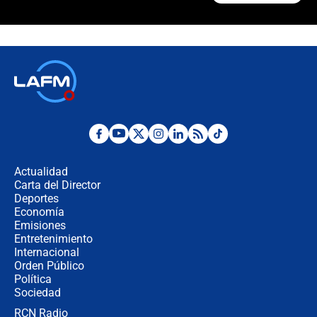
"Prohibir es la salida fácil": ¿Qué
futuro les espera a las cabalgatas en
Colombia?
Ministro de Defensa no descarta el
uso de la UNDMO ante posibles
disturbios durante la posesión
"No hubo fraude ni posibilidad de
fraude": Auditoría respondió a
señalamientos de Petro sobre
Actualidad
elección de Abelardo de La Espriella
Carta del Director
Tras su posesión, presidente De la
Deportes
Espriella empieza gira por regiones
Economía
donde perdió
Emisiones
Entretenimiento
Internacional
Las seis de las 6 con Juan Lozano |
Orden Público
miércoles 5 de agosto de 2026
Política
Sociedad
RCN Radio
🔴 EN VIVO | Noticiero La FM con