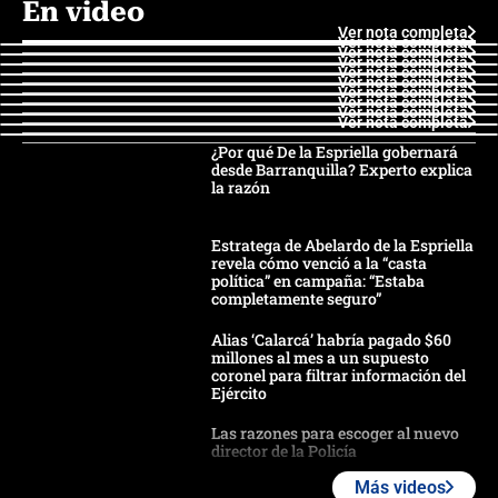
En video
Ver nota completa
Ver nota completa
Ver nota completa
Ver nota completa
Ver nota completa
Ver nota completa
Ver nota completa
Ver nota completa
Ver nota completa
Ver nota completa
¿Por qué De la Espriella gobernará
desde Barranquilla? Experto explica
la razón
Estratega de Abelardo de la Espriella
revela cómo venció a la “casta
política” en campaña: “Estaba
completamente seguro”
Alias ‘Calarcá’ habría pagado $60
millones al mes a un supuesto
coronel para filtrar información del
Ejército
Las razones para escoger al nuevo
director de la Policía
Más videos