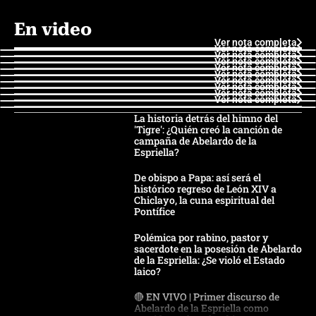
En video
Ver nota completa
Ver nota completa
Ver nota completa
Ver nota completa
Ver nota completa
Ver nota completa
Ver nota completa
Ver nota completa
Ver nota completa
Ver nota completa
La historia detrás del himno del
'Tigre': ¿Quién creó la canción de
campaña de Abelardo de la
Espriella?
De obispo a Papa: así será el
histórico regreso de León XIV a
Chiclayo, la cuna espiritual del
Pontífice
Polémica por rabino, pastor y
sacerdote en la posesión de Abelardo
de la Espriella: ¿Se violó el Estado
laico?
🔴 EN VIVO | Primer discurso de
Abelardo de la Espriella como