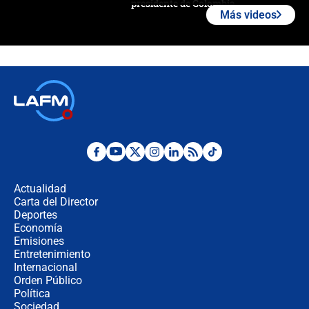
presidente de Colombia
Más videos
¿La posesión de Abelardo De la
Espriella en Cali inicia la
descentralización en Colombia? Esto
respondió el alcalde Eder
Así será la posesión de Abelardo de
la Espriella este 7 de agosto:
cronograma oficial y detalles clave
Desde dermatitis hasta infecciones:
los riesgos de usar cascos de motos
de aplicaciones de transporte
Actualidad
Carta del Director
¿Cómo comprar dólares desde el
Deportes
celular? Requisitos, pasos y
Economía
recomendaciones
Emisiones
Entretenimiento
Internacional
Las seis de las 6 con Juan Lozano |
Orden Público
jueves 6 de agosto de 2026
Política
Sociedad