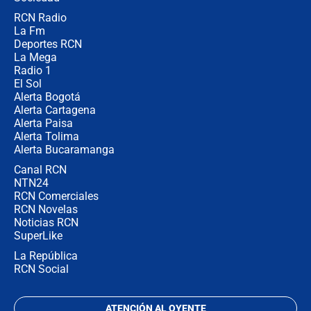
RCN Radio
Posesión de Abelardo De La Espriella
La Fm
en Cali: ¿qué pasará con los
congresistas del Pacto Histórico que
Deportes RCN
no asistirán?
La Mega
Radio 1
El Sol
Alerta Bogotá
Alerta Cartagena
Alerta Paisa
Alerta Tolima
Alerta Bucaramanga
Canal RCN
NTN24
RCN Comerciales
RCN Novelas
Noticias RCN
SuperLike
La República
RCN Social
ATENCIÓN AL OYENTE