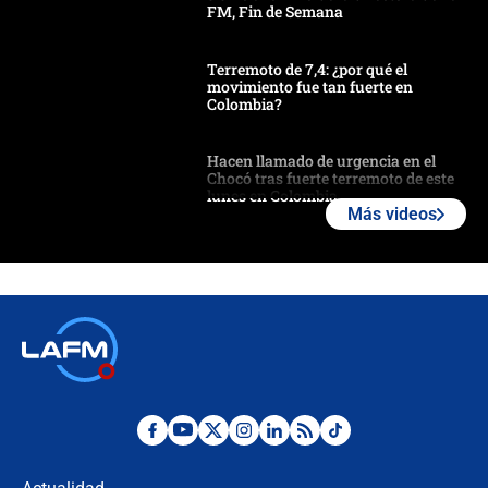
FM, Fin de Semana
Terremoto de 7,4: ¿por qué el
movimiento fue tan fuerte en
Colombia?
Hacen llamado de urgencia en el
Chocó tras fuerte terremoto de este
lunes en Colombia
Más videos
Estas fueron las medidas que activó
la UNGRD tras el fuerte terremoto de
7,4 hoy en Colombia
Terremoto en Cali: colapsó edificio
de tres pisos y rescataron a una
niña entre los escombros
Fuerte temblor en Colombia hoy:
evacúan edificios y reportan daños
en Pereira, Armenia y Medellín