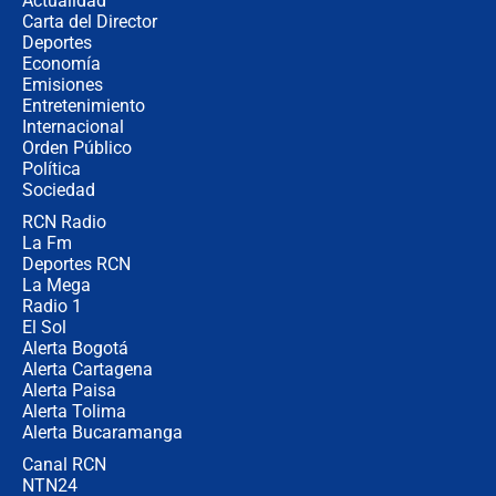
Actualidad
Carta del Director
Fuerte terremoto en Colombia se
Deportes
registró hoy 10 de agosto; sacudida
Economía
se sintió en varias ciudades
Emisiones
Entretenimiento
Internacional
🔴 EN VIVO | Noticiero La FM con
Orden Público
Juan Lozano - 10 de agosto de 2026
Política
Sociedad
RCN Radio
¿Por qué trasladaron desde Itagüí a
La Fm
jefes criminales ligados a la Paz
Total de Petro?: Las razones que
Deportes RCN
motivaron la decisión
La Mega
Radio 1
El Sol
Alerta Bogotá
Alerta Cartagena
Alerta Paisa
Alerta Tolima
Alerta Bucaramanga
Canal RCN
NTN24