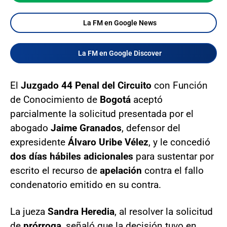
La FM en Google News
La FM en Google Discover
El
Juzgado 44 Penal del Circuito
con Función
de Conocimiento de
Bogotá
aceptó
parcialmente la solicitud presentada por el
abogado
Jaime Granados
, defensor del
expresidente
Álvaro Uribe Vélez
, y le concedió
dos días hábiles adicionales
para sustentar por
escrito el recurso de
apelación
contra el fallo
condenatorio emitido en su contra.
La jueza
Sandra Heredia
, al resolver la solicitud
de
prórroga
, señaló que la decisión tuvo en