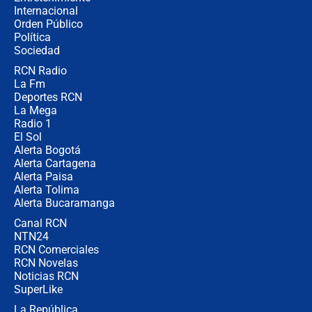
Internacional
Las seis de las 6 con Juan Lozano |
Orden Público
jueves 6 de agosto de 2026
Política
Sociedad
RCN Radio
Posesión de Abelardo De La Espriella
La Fm
en Cali: ¿qué pasará con los
congresistas del Pacto Histórico que
Deportes RCN
no asistirán?
La Mega
Radio 1
El Sol
Alerta Bogotá
Alerta Cartagena
Alerta Paisa
Alerta Tolima
Alerta Bucaramanga
Canal RCN
NTN24
RCN Comerciales
RCN Novelas
Noticias RCN
SuperLike
La República