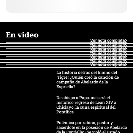
En video
Ver nota completa
Ver nota completa
Ver nota completa
Ver nota completa
Ver nota completa
Ver nota completa
Ver nota completa
Ver nota completa
Ver nota completa
Ver nota completa
La historia detrás del himno del
'Tigre': ¿Quién creó la canción de
campaña de Abelardo de la
Espriella?
De obispo a Papa: así será el
histórico regreso de León XIV a
Chiclayo, la cuna espiritual del
Pontífice
Polémica por rabino, pastor y
sacerdote en la posesión de Abelardo
de la Espriella: ¿Se violó el Estado