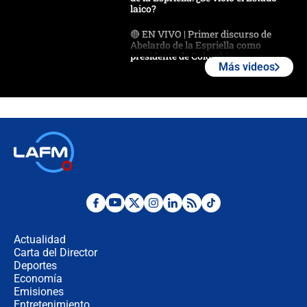
laico?
🔴 EN VIVO | Primer discurso de
Abelardo de la Espriella como
presidente de Colombia
Más videos
¿La posesión de Abelardo De la
Espriella en Cali inicia la
descentralización en Colombia? Esto
respondió el alcalde Eder
Así será la posesión de Abelardo de
la Espriella este 7 de agosto:
cronograma oficial y detalles clave
Desde dermatitis hasta infecciones:
los riesgos de usar cascos de motos
de aplicaciones de transporte
Actualidad
Carta del Director
¿Cómo comprar dólares desde el
Deportes
celular? Requisitos, pasos y
Economía
recomendaciones
Emisiones
Entretenimiento