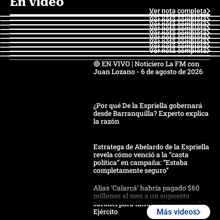
En video
Ver nota completa
Ver nota completa
Ver nota completa
Ver nota completa
Ver nota completa
Ver nota completa
Ver nota completa
Ver nota completa
Ver nota completa
Ver nota completa
🔴 EN VIVO | Noticiero La FM con
Juan Lozano - 6 de agosto de 2026
¿Por qué De la Espriella gobernará
desde Barranquilla? Experto explica
la razón
Estratega de Abelardo de la Espriella
revela cómo venció a la “casta
política” en campaña: “Estaba
completamente seguro”
Alias ‘Calarcá’ habría pagado $60
millones al mes a un supuesto
coronel para filtrar información del
Ejército
Más videos