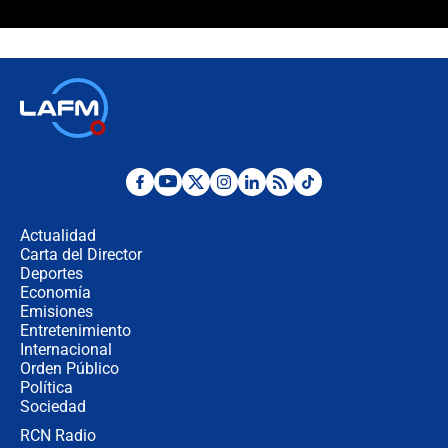
Las razones para escoger al nuevo
director de la Policía
"Prohibir es la salida fácil": ¿Qué
futuro les espera a las cabalgatas en
Colombia?
Ministro de Defensa no descarta el
uso de la UNDMO ante posibles
disturbios durante la posesión
Actualidad
Carta del Director
"No hubo fraude ni posibilidad de
Deportes
fraude": Auditoría respondió a
Economía
señalamientos de Petro sobre
Emisiones
elección de Abelardo de La Espriella
Entretenimiento
Internacional
Tras su posesión, presidente De la
Orden Público
Espriella empieza gira por regiones
Política
donde perdió
Sociedad
RCN Radio
Las seis de las 6 con Juan Lozano |