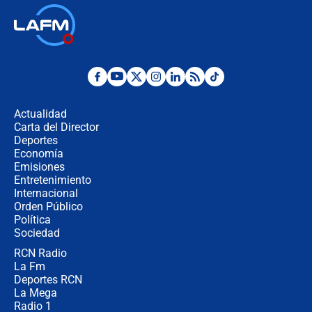
🔴 EN VIVO | Noticiero La FM con
Juan Lozano - 6 de agosto de 2026
¿Por qué De la Espriella gobernará
desde Barranquilla? Experto explica
la razón
Actualidad
Carta del Director
Estratega de Abelardo de la Espriella
Deportes
revela cómo venció a la “casta
Economía
política” en campaña: “Estaba
Emisiones
completamente seguro”
Entretenimiento
Internacional
Alias ‘Calarcá’ habría pagado $60
Orden Público
millones al mes a un supuesto
Política
coronel para filtrar información del
Ejército
Sociedad
RCN Radio
Las razones para escoger al nuevo
La Fm
director de la Policía
Deportes RCN
La Mega
Radio 1