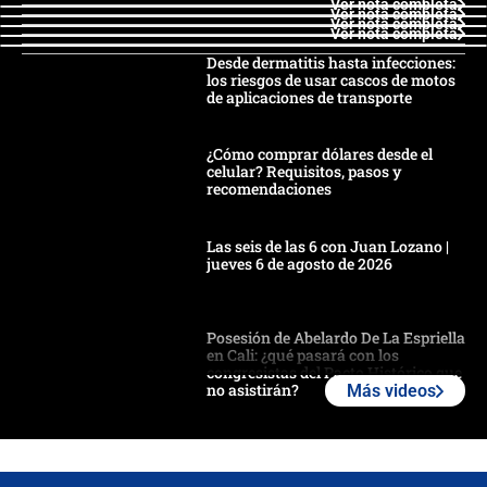
Ver nota completa
Ver nota completa
Ver nota completa
Ver nota completa
Desde dermatitis hasta infecciones:
los riesgos de usar cascos de motos
de aplicaciones de transporte
¿Cómo comprar dólares desde el
celular? Requisitos, pasos y
recomendaciones
Las seis de las 6 con Juan Lozano |
jueves 6 de agosto de 2026
Posesión de Abelardo De La Espriella
en Cali: ¿qué pasará con los
congresistas del Pacto Histórico que
no asistirán?
Más videos
Álvaro Uribe asistirá a la posesión y
crece el pulso por la elección del
contralor