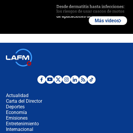
Desde dermatitis hasta infecciones:
los riesgos de usar cascos de motos
de aplicaciones de transporte
Más videos
¿Cómo comprar dólares desde el
celular? Requisitos, pasos y
recomendaciones
Las seis de las 6 con Juan Lozano |
jueves 6 de agosto de 2026
Posesión de Abelardo De La Espriella
en Cali: ¿qué pasará con los
congresistas del Pacto Histórico que
Actualidad
no asistirán?
Carta del Director
Álvaro Uribe asistirá a la posesión y
Deportes
crece el pulso por la elección del
Economía
contralor
Emisiones
Entretenimiento
Internacional
🔴 EN VIVO | Noticiero La FM con