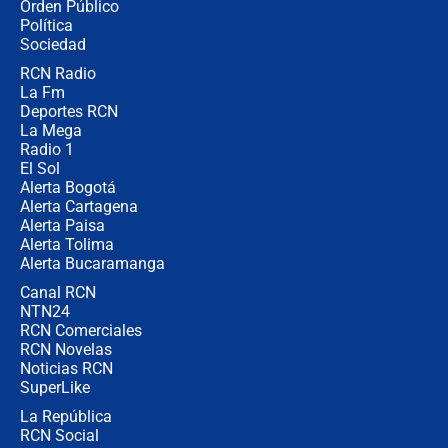
Orden Público
Juan Lozano - 6 de agosto de 2026
Política
Sociedad
RCN Radio
¿Por qué De la Espriella gobernará
La Fm
desde Barranquilla? Experto explica
la razón
Deportes RCN
La Mega
Radio 1
El Sol
Alerta Bogotá
Alerta Cartagena
Alerta Paisa
Alerta Tolima
Alerta Bucaramanga
Canal RCN
NTN24
RCN Comerciales
RCN Novelas
Noticias RCN
SuperLike
La República
RCN Social