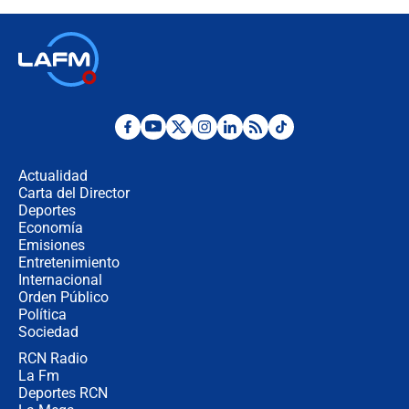
descentralización en Colombia? Esto
respondió el alcalde Eder
Así será la posesión de Abelardo de
la Espriella este 7 de agosto:
cronograma oficial y detalles clave
Desde dermatitis hasta infecciones:
los riesgos de usar cascos de motos
de aplicaciones de transporte
Actualidad
Carta del Director
¿Cómo comprar dólares desde el
Deportes
celular? Requisitos, pasos y
Economía
recomendaciones
Emisiones
Entretenimiento
Internacional
Las seis de las 6 con Juan Lozano |
Orden Público
jueves 6 de agosto de 2026
Política
Sociedad
RCN Radio
Posesión de Abelardo De La Espriella
La Fm
en Cali: ¿qué pasará con los
congresistas del Pacto Histórico que
Deportes RCN
no asistirán?