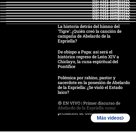
Ver nota completa
Ver nota completa
Ver nota completa
Ver nota completa
Ver nota completa
Ver nota completa
Ver nota completa
La historia detrás del himno del
'Tigre': ¿Quién creó la canción de
campaña de Abelardo de la
Espriella?
De obispo a Papa: así será el
histórico regreso de León XIV a
Chiclayo, la cuna espiritual del
Pontífice
Polémica por rabino, pastor y
sacerdote en la posesión de Abelardo
de la Espriella: ¿Se violó el Estado
laico?
🔴 EN VIVO | Primer discurso de
Abelardo de la Espriella como
presidente de Colombia
Más videos
¿La posesión de Abelardo De la
Espriella en Cali inicia la