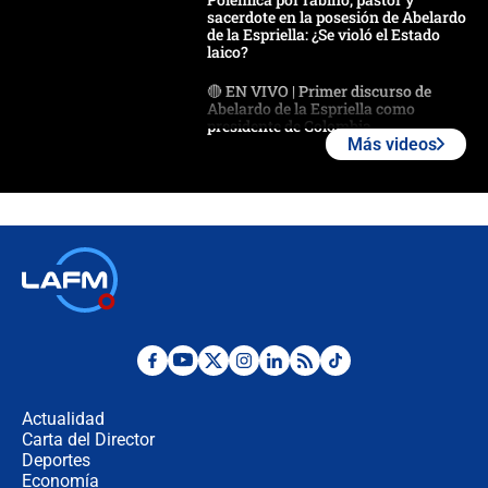
sacerdote en la posesión de Abelardo
de la Espriella: ¿Se violó el Estado
laico?
🔴 EN VIVO | Primer discurso de
Abelardo de la Espriella como
presidente de Colombia
Más videos
¿La posesión de Abelardo De la
Espriella en Cali inicia la
descentralización en Colombia? Esto
respondió el alcalde Eder
Así será la posesión de Abelardo de
la Espriella este 7 de agosto:
cronograma oficial y detalles clave
Desde dermatitis hasta infecciones:
los riesgos de usar cascos de motos
de aplicaciones de transporte
Actualidad
Carta del Director
¿Cómo comprar dólares desde el
Deportes
celular? Requisitos, pasos y
Economía