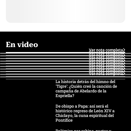
En video
Ver nota completa
Ver nota completa
Ver nota completa
Ver nota completa
Ver nota completa
Ver nota completa
Ver nota completa
Ver nota completa
Ver nota completa
Ver nota completa
La historia detrás del himno del
'Tigre': ¿Quién creó la canción de
campaña de Abelardo de la
Espriella?
De obispo a Papa: así será el
histórico regreso de León XIV a
Chiclayo, la cuna espiritual del
Pontífice
Polémica por rabino, pastor y