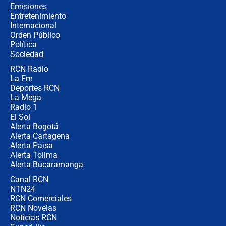
recomendaciones
Emisiones
Entretenimiento
Internacional
Las seis de las 6 con Juan Lozano |
Orden Público
jueves 6 de agosto de 2026
Política
Sociedad
RCN Radio
Posesión de Abelardo De La Espriella
La Fm
en Cali: ¿qué pasará con los
congresistas del Pacto Histórico que
Deportes RCN
no asistirán?
La Mega
Radio 1
El Sol
Alerta Bogotá
Alerta Cartagena
Alerta Paisa
Alerta Tolima
Alerta Bucaramanga
Canal RCN
NTN24
RCN Comerciales
RCN Novelas
Noticias RCN