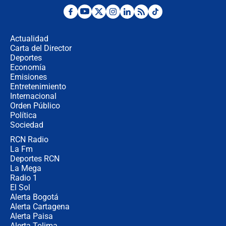
Las seis de las 6 con Juan Lozano |
miércoles 5 de agosto de 2026
Actualidad
Carta del Director
🔴 EN VIVO | Noticiero La FM con
Deportes
Juan Lozano - 5 de agosto de 2026
Economía
Emisiones
Entretenimiento
Internacional
La petición de los empresarios al
Orden Público
gobierno de De la Espriella antes del
Política
Congreso de la ANDI
Sociedad
RCN Radio
María Fernanda Cabal asegura que
La Fm
Uribe tiene "aversión" a la palabra
derecha: "Es como si le hablaran del
Deportes RCN
demonio"
La Mega
Radio 1
El Sol
Alerta Bogotá
Alerta Cartagena
Alerta Paisa
Alerta Tolima