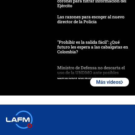
coronel para filtrar información del
Ejército
Las razones para escoger al nuevo
director de la Policía
"Prohibir es la salida fácil": ¿Qué
futuro les espera a las cabalgatas en
Colombia?
Ministro de Defensa no descarta el
uso de la UNDMO ante posibles
disturbios durante la posesión
Más videos
"No hubo fraude ni posibilidad de
fraude": Auditoría respondió a
señalamientos de Petro sobre
elección de Abelardo de La Espriella
Tras su posesión, presidente De la
Espriella empieza gira por regiones
donde perdió