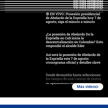
Ver nota completa
Ver nota completa
Ver nota completa
Ver nota completa
🔴 EN VIVO | Posesión presidencial
de Abelardo de la Espriella hoy 7 de
agosto, siga el minuto a minuto
¿La posesión de Abelardo De la
Espriella en Cali inicia la
descentralización en Colombia? Esto
respondió el alcalde Eder
Así será la posesión de Abelardo de
la Espriella este 7 de agosto:
cronograma oficial y detalles clave
Desde dermatitis hasta infecciones:
los riesgos de usar cascos de motos
de aplicaciones de transporte
Más videos
¿Cómo comprar dólares desde el
celular? Requisitos, pasos y
recomendaciones