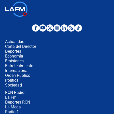
Las seis de las 6 con Juan Lozano |
jueves 6 de agosto de 2026
Posesión de Abelardo De La Espriella
en Cali: ¿qué pasará con los
congresistas del Pacto Histórico que
Actualidad
no asistirán?
Carta del Director
Álvaro Uribe asistirá a la posesión y
Deportes
crece el pulso por la elección del
Economía
contralor
Emisiones
Entretenimiento
Internacional
🔴 EN VIVO | Noticiero La FM con
Orden Público
Juan Lozano - 6 de agosto de 2026
Política
Sociedad
RCN Radio
¿Por qué De la Espriella gobernará
La Fm
desde Barranquilla? Experto explica
la razón
Deportes RCN
La Mega
Radio 1