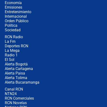
Espriella empieza gira por regiones
Economía
donde perdió
Emisiones
Entretenimiento
Internacional
Las seis de las 6 con Juan Lozano |
Orden Público
miércoles 5 de agosto de 2026
Política
Sociedad
RCN Radio
🔴 EN VIVO | Noticiero La FM con
La Fm
Juan Lozano - 5 de agosto de 2026
Deportes RCN
La Mega
Radio 1
El Sol
Alerta Bogotá
Alerta Cartagena
Alerta Paisa
Alerta Tolima
Alerta Bucaramanga
Canal RCN
NTN24
RCN Comerciales
RCN Novelas