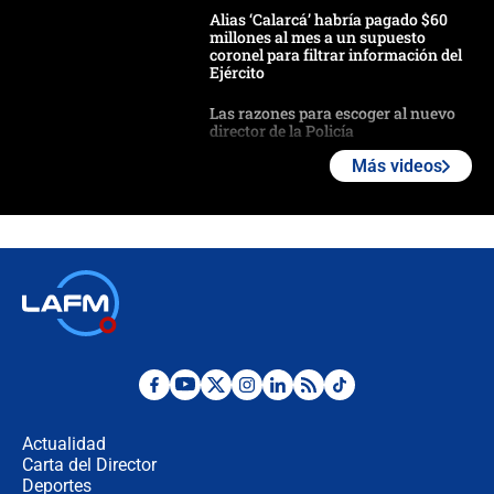
Alias ‘Calarcá’ habría pagado $60
millones al mes a un supuesto
coronel para filtrar información del
Ejército
Las razones para escoger al nuevo
director de la Policía
Más videos
"Prohibir es la salida fácil": ¿Qué
futuro les espera a las cabalgatas en
Colombia?
Ministro de Defensa no descarta el
uso de la UNDMO ante posibles
disturbios durante la posesión
"No hubo fraude ni posibilidad de
fraude": Auditoría respondió a
señalamientos de Petro sobre
Actualidad
elección de Abelardo de La Espriella
Carta del Director
Tras su posesión, presidente De la
Deportes