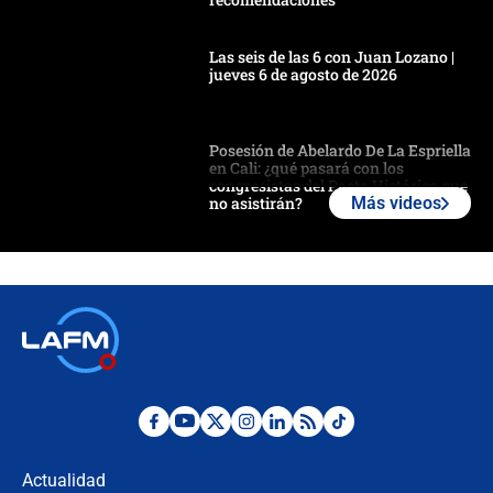
Las seis de las 6 con Juan Lozano |
jueves 6 de agosto de 2026
Posesión de Abelardo De La Espriella
en Cali: ¿qué pasará con los
congresistas del Pacto Histórico que
no asistirán?
Más videos
Álvaro Uribe asistirá a la posesión y
crece el pulso por la elección del
contralor
🔴 EN VIVO | Noticiero La FM con
Juan Lozano - 6 de agosto de 2026
¿Por qué De la Espriella gobernará
desde Barranquilla? Experto explica
la razón
Actualidad