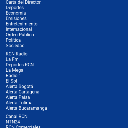
Carta del Director
Estratega de Abelardo de la Espriella
Deportes
revela cómo venció a la “casta
Economía
política” en campaña: “Estaba
Emisiones
completamente seguro”
Entretenimiento
Internacional
Alias ‘Calarcá’ habría pagado $60
Orden Público
millones al mes a un supuesto
Política
coronel para filtrar información del
Ejército
Sociedad
RCN Radio
Las razones para escoger al nuevo
La Fm
director de la Policía
Deportes RCN
La Mega
Radio 1
El Sol
Alerta Bogotá
Alerta Cartagena
Alerta Paisa
Alerta Tolima
Alerta Bucaramanga
Canal RCN
NTN24
RCN Comerciales