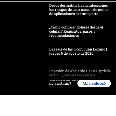
Desde dermatitis hasta infecciones:
los riesgos de usar cascos de motos
de aplicaciones de transporte
¿Cómo comprar dólares desde el
celular? Requisitos, pasos y
recomendaciones
Las seis de las 6 con Juan Lozano |
jueves 6 de agosto de 2026
Posesión de Abelardo De La Espriella
en Cali: ¿qué pasará con los
congresistas del Pacto Histórico que
no asistirán?
Más videos
Álvaro Uribe asistirá a la posesión y
crece el pulso por la elección del
contralor
🔴 EN VIVO | Noticiero La FM con