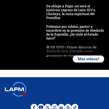
De obispo a Papa: así será el
histórico regreso de León XIV a
Chiclayo, la cuna espiritual del
Pontífice
Polémica por rabino, pastor y
sacerdote en la posesión de Abelardo
de la Espriella: ¿Se violó el Estado
laico?
🔴 EN VIVO | Primer discurso de
Abelardo de la Espriella como
presidente de Colombia
Más videos
¿La posesión de Abelardo De la
Espriella en Cali inicia la
descentralización en Colombia? Esto
respondió el alcalde Eder
Así será la posesión de Abelardo de
la Espriella este 7 de agosto:
cronograma oficial y detalles clave
Desde dermatitis hasta infecciones: