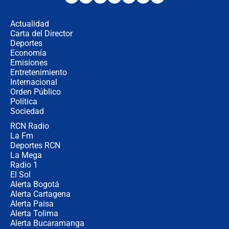
los riesgos de usar cascos de motos
de aplicaciones de transporte
Actualidad
Carta del Director
¿Cómo comprar dólares desde el
Deportes
celular? Requisitos, pasos y
Economía
recomendaciones
Emisiones
Entretenimiento
Internacional
Las seis de las 6 con Juan Lozano |
Orden Público
jueves 6 de agosto de 2026
Política
Sociedad
RCN Radio
Posesión de Abelardo De La Espriella
La Fm
en Cali: ¿qué pasará con los
congresistas del Pacto Histórico que
Deportes RCN
no asistirán?
La Mega
Radio 1
El Sol
Alerta Bogotá
Alerta Cartagena
Alerta Paisa
Alerta Tolima
Alerta Bucaramanga