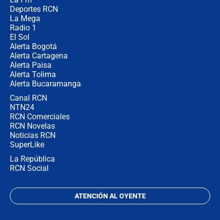
director de la Policía
Deportes RCN
La Mega
Radio 1
El Sol
Alerta Bogotá
Alerta Cartagena
Alerta Paisa
Alerta Tolima
Alerta Bucaramanga
Canal RCN
NTN24
RCN Comerciales
RCN Novelas
Noticias RCN
SuperLike
La República
RCN Social
ATENCIÓN AL OYENTE