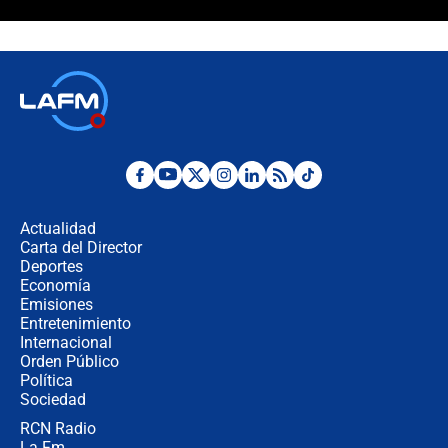
Álvaro Uribe asistirá a la posesión y
crece el pulso por la elección del
contralor
🔴 EN VIVO | Noticiero La FM con
Juan Lozano - 6 de agosto de 2026
¿Por qué De la Espriella gobernará
desde Barranquilla? Experto explica
la razón
Actualidad
Carta del Director
Estratega de Abelardo de la Espriella
Deportes
revela cómo venció a la “casta
Economía
política” en campaña: “Estaba
Emisiones
completamente seguro”
Entretenimiento
Internacional
Alias ‘Calarcá’ habría pagado $60
Orden Público
millones al mes a un supuesto
Política
coronel para filtrar información del
Ejército
Sociedad
RCN Radio
Las razones para escoger al nuevo
La Fm