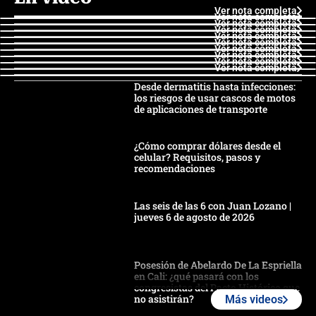
Ver nota completa
Ver nota completa
Ver nota completa
Ver nota completa
Ver nota completa
Ver nota completa
Ver nota completa
Ver nota completa
Ver nota completa
Ver nota completa
Desde dermatitis hasta infecciones:
los riesgos de usar cascos de motos
de aplicaciones de transporte
¿Cómo comprar dólares desde el
celular? Requisitos, pasos y
recomendaciones
Las seis de las 6 con Juan Lozano |
jueves 6 de agosto de 2026
Posesión de Abelardo De La Espriella
en Cali: ¿qué pasará con los
congresistas del Pacto Histórico que
no asistirán?
Más videos