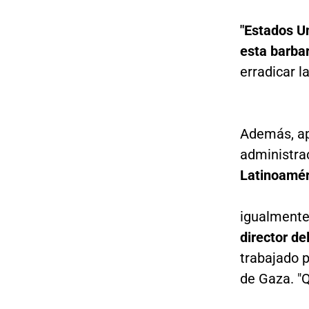
"Estados U
esta barbar
erradicar l
Además, ap
administra
Latinoaméri
igualmente
director de
trabajado p
de Gaza. "