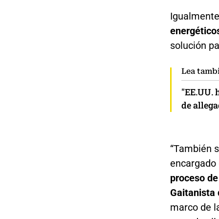
Igualmente
energético
solución pa
Lea tamb
"EE.UU. h
de allega
“También se
encargado 
proceso de
Gaitanista 
marco de la