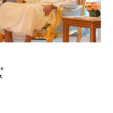
te
r,