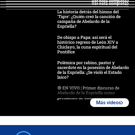
Ver nota completa
Ver nota completa
La historia detrás del himno del
'Tigre': ¿Quién creó la canción de
campaña de Abelardo de la
Espriella?
De obispo a Papa: así será el
histórico regreso de León XIV a
Chiclayo, la cuna espiritual del
Pontífice
Polémica por rabino, pastor y
sacerdote en la posesión de Abelardo
de la Espriella: ¿Se violó el Estado
laico?
🔴 EN VIVO | Primer discurso de
Abelardo de la Espriella como
presidente de Colombia
Más videos
¿La posesión de Abelardo De la
Espriella en Cali inicia la
descentralización en Colombia? Esto
respondió el alcalde Eder