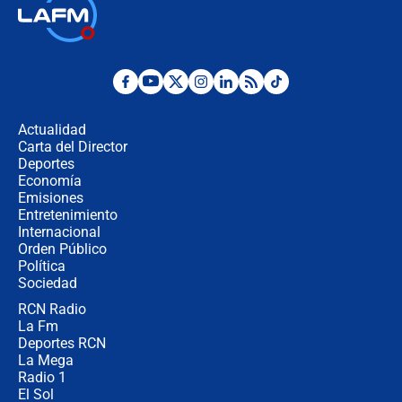
Así será la posesión de Abelardo de
la Espriella este 7 de agosto:
cronograma oficial y detalles clave
Desde dermatitis hasta infecciones:
los riesgos de usar cascos de motos
de aplicaciones de transporte
Actualidad
Carta del Director
¿Cómo comprar dólares desde el
Deportes
celular? Requisitos, pasos y
Economía
recomendaciones
Emisiones
Entretenimiento
Internacional
Las seis de las 6 con Juan Lozano |
Orden Público
jueves 6 de agosto de 2026
Política
Sociedad
RCN Radio
Posesión de Abelardo De La Espriella
La Fm
en Cali: ¿qué pasará con los
congresistas del Pacto Histórico que
Deportes RCN
no asistirán?
La Mega
Radio 1
El Sol