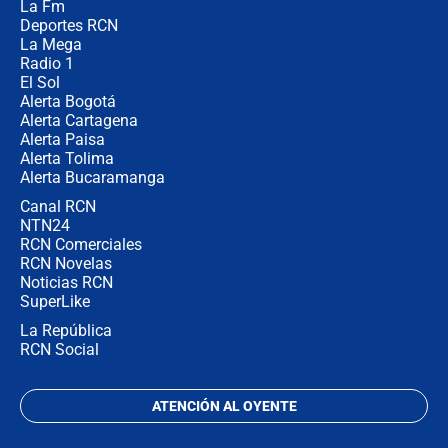
La Fm
desde Barranquilla? Experto explica
la razón
Deportes RCN
La Mega
Radio 1
El Sol
Alerta Bogotá
Alerta Cartagena
Alerta Paisa
Alerta Tolima
Alerta Bucaramanga
Canal RCN
NTN24
RCN Comerciales
RCN Novelas
Noticias RCN
SuperLike
La República
RCN Social
ATENCIÓN AL OYENTE