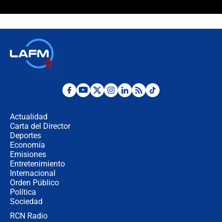
¿Cómo comprar dólares desde el
celular? Requisitos, pasos y
recomendaciones
Las seis de las 6 con Juan Lozano |
jueves 6 de agosto de 2026
Posesión de Abelardo De La Espriella
en Cali: ¿qué pasará con los
congresistas del Pacto Histórico que
Actualidad
no asistirán?
Carta del Director
Álvaro Uribe asistirá a la posesión y
Deportes
crece el pulso por la elección del
Economía
contralor
Emisiones
Entretenimiento
Internacional
🔴 EN VIVO | Noticiero La FM con
Orden Público
Juan Lozano - 6 de agosto de 2026
Política
Sociedad
RCN Radio
¿Por qué De la Espriella gobernará