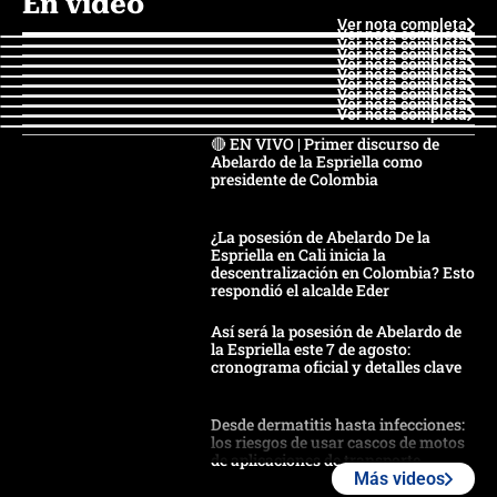
En video
Ver nota completa
Ver nota completa
Ver nota completa
Ver nota completa
Ver nota completa
Ver nota completa
Ver nota completa
Ver nota completa
Ver nota completa
Ver nota completa
🔴 EN VIVO | Primer discurso de
Abelardo de la Espriella como
presidente de Colombia
¿La posesión de Abelardo De la
Espriella en Cali inicia la
descentralización en Colombia? Esto
respondió el alcalde Eder
Así será la posesión de Abelardo de
la Espriella este 7 de agosto:
cronograma oficial y detalles clave
Desde dermatitis hasta infecciones:
los riesgos de usar cascos de motos
de aplicaciones de transporte
Más videos