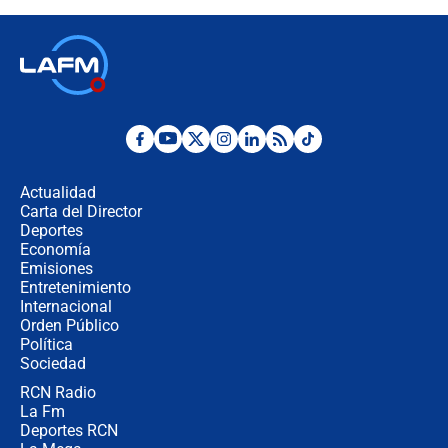
recomendaciones
Las seis de las 6 con Juan Lozano |
jueves 6 de agosto de 2026
Posesión de Abelardo De La Espriella
en Cali: ¿qué pasará con los
congresistas del Pacto Histórico que
Actualidad
no asistirán?
Carta del Director
Álvaro Uribe asistirá a la posesión y
Deportes
crece el pulso por la elección del
Economía
contralor
Emisiones
Entretenimiento
Internacional
🔴 EN VIVO | Noticiero La FM con
Orden Público
Juan Lozano - 6 de agosto de 2026
Política
Sociedad
RCN Radio
¿Por qué De la Espriella gobernará
La Fm
desde Barranquilla? Experto explica
la razón
Deportes RCN