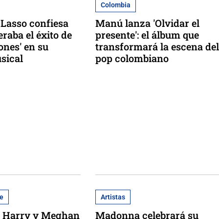
Colombia
Lasso confiesa
Manú lanza 'Olvidar el
raba el éxito de
presente': el álbum que
ones' en su
transformará la escena del
sical
pop colombiano
e
Artistas
e Harry y Meghan
Madonna celebrará su