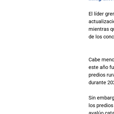
El líder gr
actualizaci
mientras qu
de los con
Cabe menci
este año fu
predios ru
durante 20
Sin embargo
los predios
avalúo cata