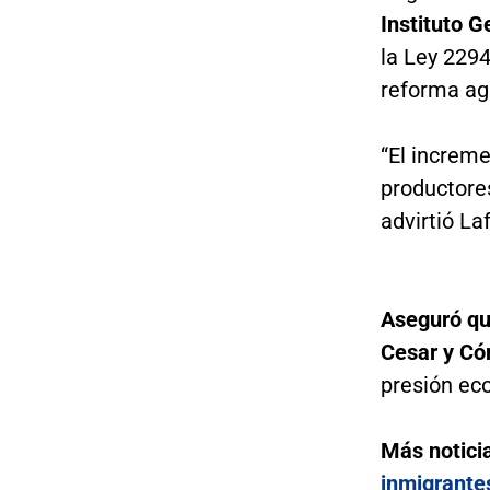
Instituto G
la Ley 2294
reforma agr
“El increme
productore
advirtió La
Aseguró qu
Cesar y Có
presión eco
Más notici
inmigrante