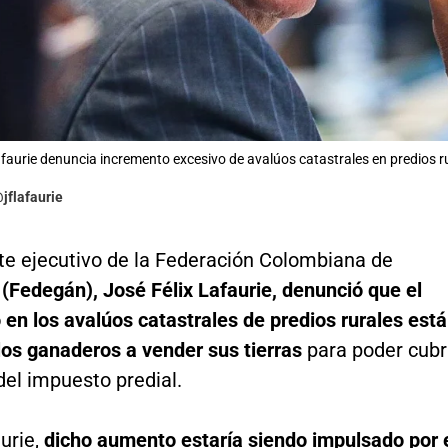
afaurie denuncia incremento excesivo de avalúos catastrales en predios r
@jflafaurie
nte ejecutivo de la Federación Colombiana de
s
(Fedegán), José Félix Lafaurie,
denunció que el
en los avalúos catastrales de predios rurales está
los ganaderos a vender sus tierras
para poder cubr
del impuesto predial.
urie,
dicho aumento estaría siendo impulsado por 