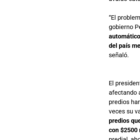
“El problem
gobierno P
automáticos
del país m
señaló.
El presiden
afectando 
predios ha
veces su va
predios qu
con $2500 
predial, ah