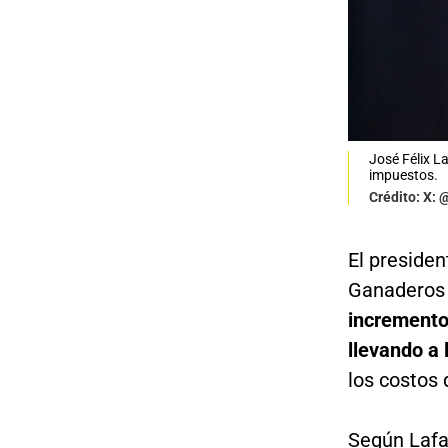
José Félix L
impuestos.
Crédito: X: 
El preside
Ganadero
incremento 
llevando a 
los costos 
Según Lafa