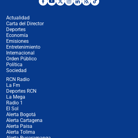
Desde dermatitis hasta infecciones:
los riesgos de usar cascos de motos
de aplicaciones de transporte
Actualidad
Carta del Director
¿Cómo comprar dólares desde el
Deportes
celular? Requisitos, pasos y
Economía
recomendaciones
Emisiones
Entretenimiento
Internacional
Las seis de las 6 con Juan Lozano |
Orden Público
jueves 6 de agosto de 2026
Política
Sociedad
RCN Radio
Posesión de Abelardo De La Espriella
La Fm
en Cali: ¿qué pasará con los
congresistas del Pacto Histórico que
Deportes RCN
no asistirán?
La Mega
Radio 1
El Sol
Alerta Bogotá
Alerta Cartagena
Alerta Paisa
Alerta Tolima
Alerta Bucaramanga