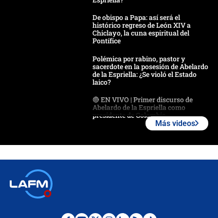
De obispo a Papa: así será el
histórico regreso de León XIV a
Chiclayo, la cuna espiritual del
Pontífice
Polémica por rabino, pastor y
sacerdote en la posesión de Abelardo
de la Espriella: ¿Se violó el Estado
laico?
🔴 EN VIVO | Primer discurso de
Abelardo de la Espriella como
presidente de Colombia
Más videos
¿La posesión de Abelardo De la
Espriella en Cali inicia la
descentralización en Colombia? Esto
respondió el alcalde Eder
Así será la posesión de Abelardo de
la Espriella este 7 de agosto:
cronograma oficial y detalles clave