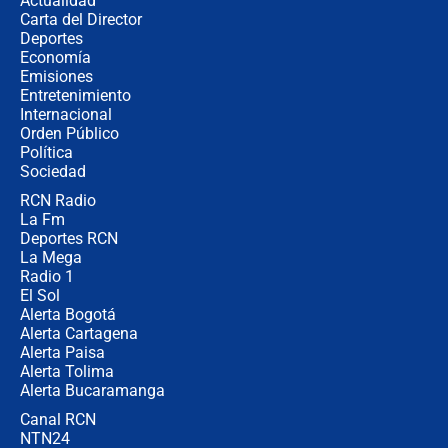
Actualidad
Carta del Director
Estratega de Abelardo de la Espriella
Deportes
revela cómo venció a la “casta
Economía
política” en campaña: “Estaba
Emisiones
completamente seguro”
Entretenimiento
Internacional
Alias ‘Calarcá’ habría pagado $60
Orden Público
millones al mes a un supuesto
Política
coronel para filtrar información del
Ejército
Sociedad
RCN Radio
Las razones para escoger al nuevo
La Fm
director de la Policía
Deportes RCN
La Mega
Radio 1
El Sol
Alerta Bogotá
Alerta Cartagena
Alerta Paisa
Alerta Tolima
Alerta Bucaramanga
Canal RCN
NTN24