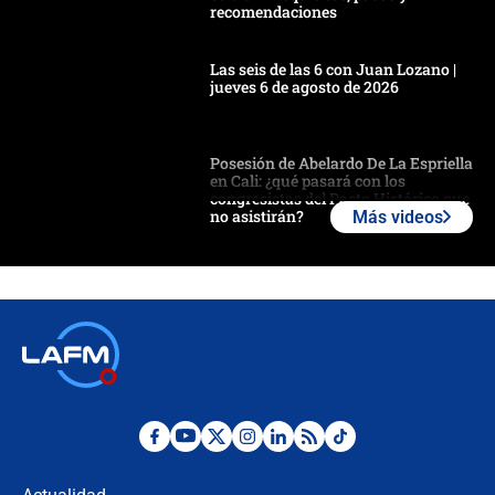
recomendaciones
Las seis de las 6 con Juan Lozano |
jueves 6 de agosto de 2026
Posesión de Abelardo De La Espriella
en Cali: ¿qué pasará con los
congresistas del Pacto Histórico que
no asistirán?
Más videos
Álvaro Uribe asistirá a la posesión y
crece el pulso por la elección del
contralor
🔴 EN VIVO | Noticiero La FM con
Juan Lozano - 6 de agosto de 2026
¿Por qué De la Espriella gobernará
desde Barranquilla? Experto explica
la razón