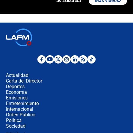
no asistirán?
Más videos
Álvaro Uribe asistirá a la posesión y
crece el pulso por la elección del
contralor
🔴 EN VIVO | Noticiero La FM con
Juan Lozano - 6 de agosto de 2026
¿Por qué De la Espriella gobernará
desde Barranquilla? Experto explica
la razón
Actualidad
Carta del Director
Estratega de Abelardo de la Espriella
Deportes
revela cómo venció a la “casta
Economía
política” en campaña: “Estaba
Emisiones
completamente seguro”
Entretenimiento
Internacional
Alias ‘Calarcá’ habría pagado $60
Orden Público
millones al mes a un supuesto
Política
coronel para filtrar información del
Ejército
Sociedad