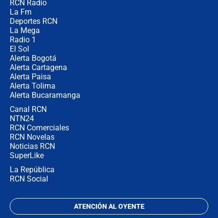
RCN Radio
Las razones para escoger al nuevo
La Fm
director de la Policía
Deportes RCN
La Mega
Radio 1
El Sol
Alerta Bogotá
Alerta Cartagena
Alerta Paisa
Alerta Tolima
Alerta Bucaramanga
Canal RCN
NTN24
RCN Comerciales
RCN Novelas
Noticias RCN
SuperLike
La República
RCN Social
ATENCIÓN AL OYENTE