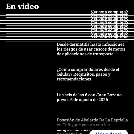
En video
Ver nota completa
Ver nota completa
Ver nota completa
Ver nota completa
Ver nota completa
Ver nota completa
Ver nota completa
Ver nota completa
Ver nota completa
Ver nota completa
Desde dermatitis hasta infecciones:
los riesgos de usar cascos de motos
de aplicaciones de transporte
¿Cómo comprar dólares desde el
celular? Requisitos, pasos y
recomendaciones
Las seis de las 6 con Juan Lozano |
jueves 6 de agosto de 2026
Posesión de Abelardo De La Espriella
en Cali: ¿qué pasará con los
congresistas del Pacto Histórico que