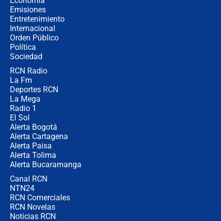
Economía
señalamientos de Petro sobre
Emisiones
elección de Abelardo de La Espriella
Entretenimiento
Internacional
Tras su posesión, presidente De la
Orden Público
Espriella empieza gira por regiones
Política
donde perdió
Sociedad
RCN Radio
Las seis de las 6 con Juan Lozano |
La Fm
miércoles 5 de agosto de 2026
Deportes RCN
La Mega
Radio 1
El Sol
Alerta Bogotá
Alerta Cartagena
Alerta Paisa
Alerta Tolima
Alerta Bucaramanga
Canal RCN
NTN24
RCN Comerciales
RCN Novelas
Noticias RCN