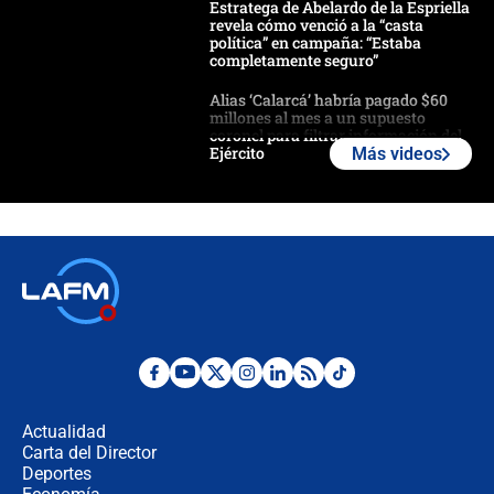
Estratega de Abelardo de la Espriella
revela cómo venció a la “casta
política” en campaña: “Estaba
completamente seguro”
Alias ‘Calarcá’ habría pagado $60
millones al mes a un supuesto
coronel para filtrar información del
Ejército
Más videos
Las razones para escoger al nuevo
director de la Policía
"Prohibir es la salida fácil": ¿Qué
futuro les espera a las cabalgatas en
Colombia?
Ministro de Defensa no descarta el
uso de la UNDMO ante posibles
disturbios durante la posesión
Actualidad
Carta del Director
"No hubo fraude ni posibilidad de
Deportes
fraude": Auditoría respondió a