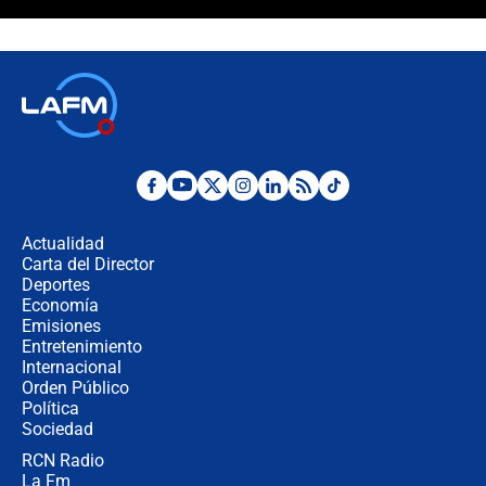
Álvaro Uribe asistirá a la posesión y
crece el pulso por la elección del
contralor
🔴 EN VIVO | Noticiero La FM con
Juan Lozano - 6 de agosto de 2026
¿Por qué De la Espriella gobernará
desde Barranquilla? Experto explica
la razón
Actualidad
Carta del Director
Estratega de Abelardo de la Espriella
Deportes
revela cómo venció a la “casta
Economía
política” en campaña: “Estaba
Emisiones
completamente seguro”
Entretenimiento
Internacional
Alias ‘Calarcá’ habría pagado $60
Orden Público
millones al mes a un supuesto
Política
coronel para filtrar información del
Ejército
Sociedad
RCN Radio
Las razones para escoger al nuevo
La Fm
director de la Policía