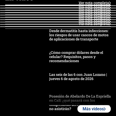
Ver nota completa
Ver nota completa
Ver nota completa
Ver nota completa
Ver nota completa
Ver nota completa
Ver nota completa
Ver nota completa
Ver nota completa
Ver nota completa
Desde dermatitis hasta infecciones:
los riesgos de usar cascos de motos
de aplicaciones de transporte
¿Cómo comprar dólares desde el
celular? Requisitos, pasos y
recomendaciones
Las seis de las 6 con Juan Lozano |
jueves 6 de agosto de 2026
Posesión de Abelardo De La Espriella
en Cali: ¿qué pasará con los
congresistas del Pacto Histórico que
no asistirán?
Más videos