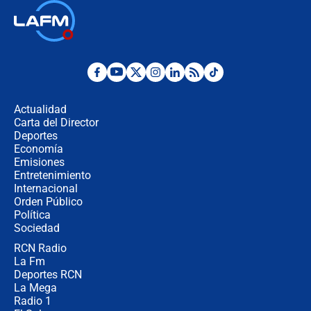
Así será la posesión de Abelardo de
la Espriella este 7 de agosto:
cronograma oficial y detalles clave
Desde dermatitis hasta infecciones:
los riesgos de usar cascos de motos
de aplicaciones de transporte
Actualidad
Carta del Director
¿Cómo comprar dólares desde el
Deportes
celular? Requisitos, pasos y
Economía
recomendaciones
Emisiones
Entretenimiento
Internacional
Las seis de las 6 con Juan Lozano |
Orden Público
jueves 6 de agosto de 2026
Política
Sociedad
RCN Radio
Posesión de Abelardo De La Espriella
La Fm
en Cali: ¿qué pasará con los
congresistas del Pacto Histórico que
Deportes RCN
no asistirán?
La Mega
Radio 1