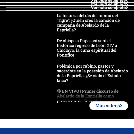
Ver nota completa
Ver nota completa
Ver nota completa
La historia detrás del himno del
'Tigre': ¿Quién creó la canción de
campaña de Abelardo de la
Espriella?
De obispo a Papa: así será el
histórico regreso de León XIV a
Chiclayo, la cuna espiritual del
Pontífice
Polémica por rabino, pastor y
sacerdote en la posesión de Abelardo
de la Espriella: ¿Se violó el Estado
laico?
🔴 EN VIVO | Primer discurso de
Abelardo de la Espriella como
presidente de Colombia
Más videos
¿La posesión de Abelardo De la
Espriella en Cali inicia la
descentralización en Colombia? Esto
respondió el alcalde Eder