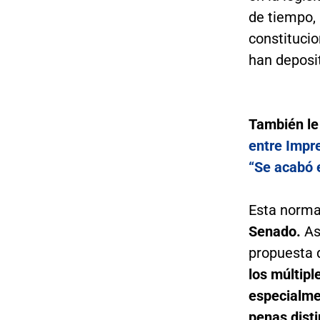
de tiempo,
constitucio
han deposi
También le
entre Impr
“Se acabó 
Esta normat
Senado.
Así
propuesta 
los múltipl
especialmen
penas disti