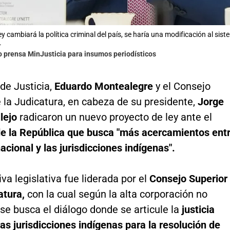
y cambiará la política criminal del país, se haría una modificación al si
.
o prensa MinJusticia para insumos periodísticos
 de Justicia,
Eduardo Montealegre
y el Consejo
 la Judicatura, en cabeza de su presidente,
Jorge
llejo
radicaron un nuevo proyecto de ley ante el
e la República que busca "más acercamientos ent
nacional y las jurisdicciones indígenas".
iva legislativa fue liderada por el
Consejo Superior
atura,
con la cual según la alta corporación no
e busca el diálogo donde se articule la
justicia
las jurisdicciones indígenas para la resolución de