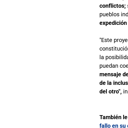
conflictos;
pueblos in
expedición 
"Este proye
constitució
la posibil
puedan coe
mensaje de
de la inclu
del otro",
in
También le
fallo en su 