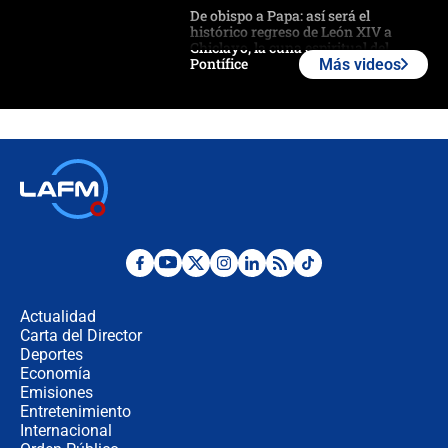
De obispo a Papa: así será el
histórico regreso de León XIV a
Chiclayo, la cuna espiritual del
Pontífice
Más videos
Polémica por rabino, pastor y
sacerdote en la posesión de Abelardo
de la Espriella: ¿Se violó el Estado
laico?
🔴 EN VIVO | Primer discurso de
Abelardo de la Espriella como
presidente de Colombia
¿La posesión de Abelardo De la
Espriella en Cali inicia la
descentralización en Colombia? Esto
Actualidad
respondió el alcalde Eder
Carta del Director
Así será la posesión de Abelardo de
Deportes
la Espriella este 7 de agosto:
Economía
cronograma oficial y detalles clave
Emisiones
Entretenimiento
Internacional
Desde dermatitis hasta infecciones: