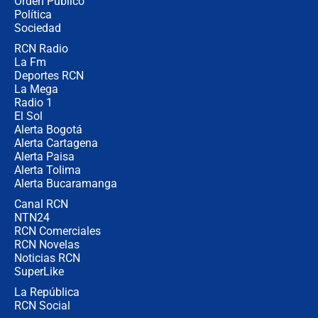
Orden Público
los riesgos de usar cascos de motos
Política
de aplicaciones de transporte
Sociedad
RCN Radio
¿Cómo comprar dólares desde el
La Fm
celular? Requisitos, pasos y
recomendaciones
Deportes RCN
La Mega
Radio 1
El Sol
Alerta Bogotá
Alerta Cartagena
Alerta Paisa
Alerta Tolima
Alerta Bucaramanga
Canal RCN
NTN24
RCN Comerciales
RCN Novelas
Noticias RCN
SuperLike
La República
RCN Social