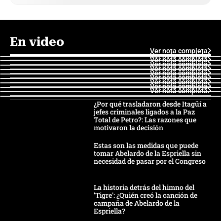
En video
Ver nota completa
Ver nota completa
Ver nota completa
Ver nota completa
Ver nota completa
Ver nota completa
Ver nota completa
Ver nota completa
Ver nota completa
Ver nota completa
¿Por qué trasladaron desde Itagüí a
jefes criminales ligados a la Paz
Total de Petro?: Las razones que
motivaron la decisión
Estas son las medidas que puede
tomar Abelardo de la Espriella sin
necesidad de pasar por el Congreso
La historia detrás del himno del
'Tigre': ¿Quién creó la canción de
campaña de Abelardo de la
Espriella?