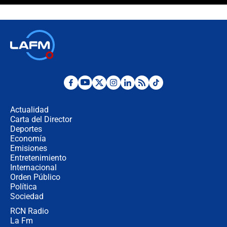
crece el pulso por la elección del
contralor
🔴 EN VIVO | Noticiero La FM con
Juan Lozano - 6 de agosto de 2026
¿Por qué De la Espriella gobernará
desde Barranquilla? Experto explica
la razón
Actualidad
Carta del Director
Estratega de Abelardo de la Espriella
Deportes
revela cómo venció a la “casta
Economía
política” en campaña: “Estaba
Emisiones
completamente seguro”
Entretenimiento
Internacional
Alias ‘Calarcá’ habría pagado $60
Orden Público
millones al mes a un supuesto
Política
coronel para filtrar información del
Ejército
Sociedad
RCN Radio
Las razones para escoger al nuevo
La Fm
director de la Policía