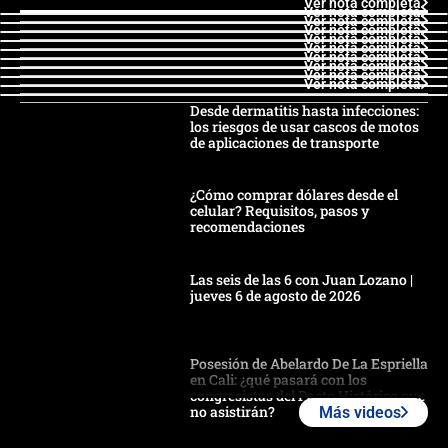
Ver nota completa
Ver nota completa
Ver nota completa
Ver nota completa
Ver nota completa
Ver nota completa
Ver nota completa
Ver nota completa
Ver nota completa
Ver nota completa
Desde dermatitis hasta infecciones:
los riesgos de usar cascos de motos
de aplicaciones de transporte
¿Cómo comprar dólares desde el
celular? Requisitos, pasos y
recomendaciones
Las seis de las 6 con Juan Lozano |
jueves 6 de agosto de 2026
Posesión de Abelardo De La Espriella
en Cali: ¿qué pasará con los
congresistas del Pacto Histórico que
no asistirán?
Más videos
Álvaro Uribe asistirá a la posesión y