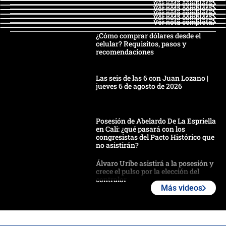
Ver nota completa
Ver nota completa
Ver nota completa
Ver nota completa
Ver nota completa
¿Cómo comprar dólares desde el
celular? Requisitos, pasos y
recomendaciones
Las seis de las 6 con Juan Lozano |
jueves 6 de agosto de 2026
Posesión de Abelardo De La Espriella
en Cali: ¿qué pasará con los
congresistas del Pacto Histórico que
no asistirán?
Álvaro Uribe asistirá a la posesión y
crece el pulso por la elección del
contralor
Más videos
🔴 EN VIVO | Noticiero La FM con
Juan Lozano - 6 de agosto de 2026