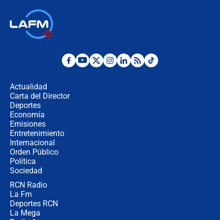
¿Por qué De la Espriella gobernará
desde Barranquilla? Experto explica
la razón
Estratega de Abelardo de la Espriella
revela cómo venció a la “casta
política” en campaña: “Estaba
Actualidad
completamente seguro”
Carta del Director
Alias ‘Calarcá’ habría pagado $60
Deportes
millones al mes a un supuesto
Economía
coronel para filtrar información del
Emisiones
Ejército
Entretenimiento
Internacional
Las razones para escoger al nuevo
Orden Público
director de la Policía
Política
Sociedad
RCN Radio
"Prohibir es la salida fácil": ¿Qué
La Fm
futuro les espera a las cabalgatas en
Colombia?
Deportes RCN
La Mega