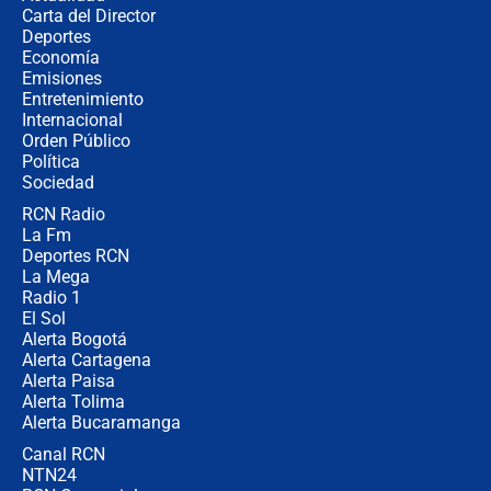
Carta del Director
Estratega de Abelardo de la Espriella
Deportes
revela cómo venció a la “casta
Economía
política” en campaña: “Estaba
Emisiones
completamente seguro”
Entretenimiento
Internacional
Alias ‘Calarcá’ habría pagado $60
Orden Público
millones al mes a un supuesto
Política
coronel para filtrar información del
Ejército
Sociedad
RCN Radio
Las razones para escoger al nuevo
La Fm
director de la Policía
Deportes RCN
La Mega
Radio 1
El Sol
Alerta Bogotá
Alerta Cartagena
Alerta Paisa
Alerta Tolima
Alerta Bucaramanga
Canal RCN
NTN24