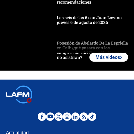
recomendaciones
Las seis de las 6 con Juan Lozano |
jueves 6 de agosto de 2026
Posesión de Abelardo De La Espriella
en Cali: ¿qué pasará con los
congresistas del Pacto Histórico que
no asistirán?
Más videos
Álvaro Uribe asistirá a la posesión y
crece el pulso por la elección del
contralor
🔴 EN VIVO | Noticiero La FM con
Juan Lozano - 6 de agosto de 2026
¿Por qué De la Espriella gobernará
desde Barranquilla? Experto explica
la razón
Actualidad