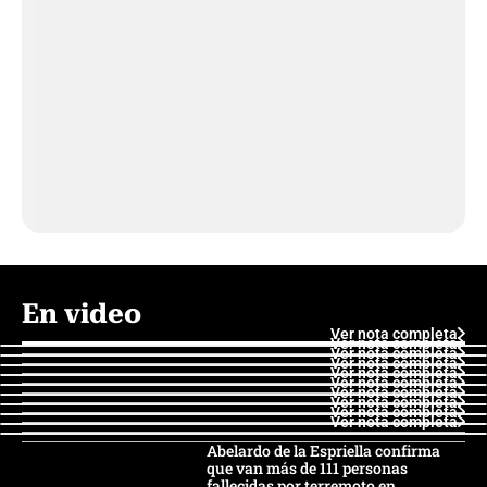
En video
Ver nota completa
Ver nota completa
Ver nota completa
Ver nota completa
Ver nota completa
Ver nota completa
Ver nota completa
Ver nota completa
Ver nota completa
Ver nota completa
Abelardo de la Espriella confirma
que van más de 111 personas
fallecidas por terremoto en