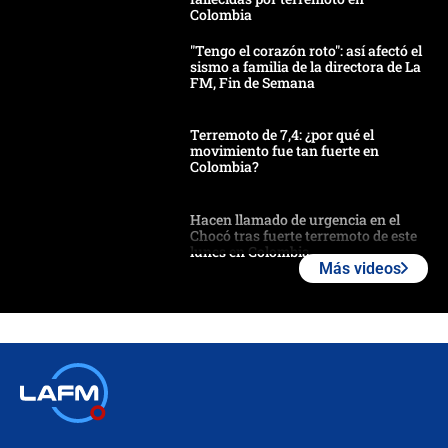
Colombia
"Tengo el corazón roto": así afectó el
sismo a familia de la directora de La
FM, Fin de Semana
Terremoto de 7,4: ¿por qué el
movimiento fue tan fuerte en
Colombia?
Hacen llamado de urgencia en el
Chocó tras fuerte terremoto de este
lunes en Colombia
Más videos
Estas fueron las medidas que activó
la UNGRD tras el fuerte terremoto de
7,4 hoy en Colombia
Terremoto en Cali: colapsó edificio
de tres pisos y rescataron a una
niña entre los escombros