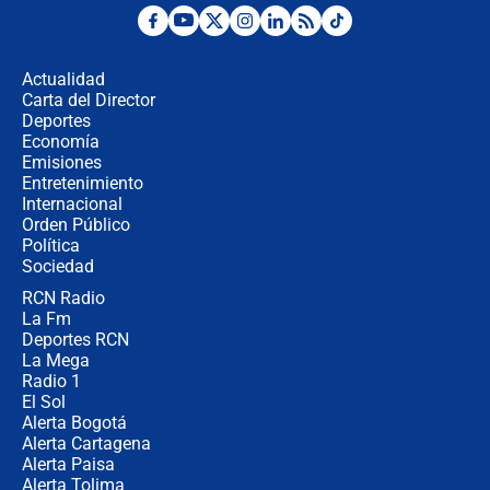
Fuerte temblor en Colombia hoy:
evacúan edificios y reportan daños
en Pereira, Armenia y Medellín
Actualidad
Carta del Director
Fuerte terremoto en Colombia se
Deportes
registró hoy 10 de agosto; sacudida
Economía
se sintió en varias ciudades
Emisiones
Entretenimiento
Internacional
🔴 EN VIVO | Noticiero La FM con
Orden Público
Juan Lozano - 10 de agosto de 2026
Política
Sociedad
RCN Radio
¿Por qué trasladaron desde Itagüí a
La Fm
jefes criminales ligados a la Paz
Total de Petro?: Las razones que
Deportes RCN
motivaron la decisión
La Mega
Radio 1
El Sol
Alerta Bogotá
Alerta Cartagena
Alerta Paisa
Alerta Tolima