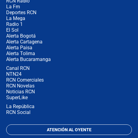
RCN Radio
¿Cómo comprar dólares desde el
La Fm
celular? Requisitos, pasos y
recomendaciones
Deportes RCN
La Mega
Radio 1
El Sol
Alerta Bogotá
Alerta Cartagena
Alerta Paisa
Alerta Tolima
Alerta Bucaramanga
Canal RCN
NTN24
RCN Comerciales
RCN Novelas
Noticias RCN
SuperLike
La República
RCN Social
ATENCIÓN AL OYENTE