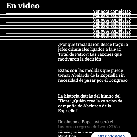
En video
Ver nota completa
Ver nota completa
Ver nota completa
Ver nota completa
Ver nota completa
Ver nota completa
Ver nota completa
Ver nota completa
Ver nota completa
Ver nota completa
¿Por qué trasladaron desde Itagüí a
jefes criminales ligados a la Paz
Total de Petro?: Las razones que
motivaron la decisión
Estas son las medidas que puede
tomar Abelardo de la Espriella sin
necesidad de pasar por el Congreso
La historia detrás del himno del
'Tigre': ¿Quién creó la canción de
campaña de Abelardo de la
Espriella?
De obispo a Papa: así será el
histórico regreso de León XIV a
Chiclayo, la cuna espiritual del
Pontífice
Más videos