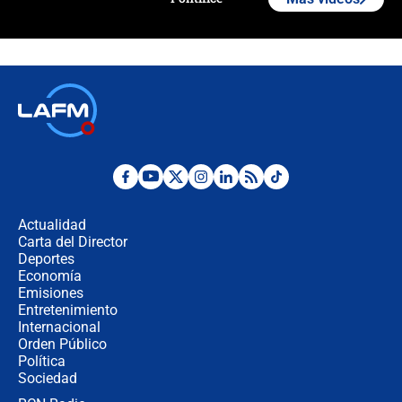
Polémica por rabino, pastor y
sacerdote en la posesión de Abelardo
de la Espriella: ¿Se violó el Estado
laico?
🔴 EN VIVO | Primer discurso de
Abelardo de la Espriella como
presidente de Colombia
¿La posesión de Abelardo De la
Espriella en Cali inicia la
descentralización en Colombia? Esto
Actualidad
respondió el alcalde Eder
Carta del Director
Así será la posesión de Abelardo de
Deportes
la Espriella este 7 de agosto:
Economía
cronograma oficial y detalles clave
Emisiones
Entretenimiento
Internacional
Desde dermatitis hasta infecciones:
Orden Público
los riesgos de usar cascos de motos
Política
de aplicaciones de transporte
Sociedad