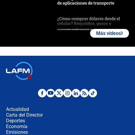
de aplicaciones de transporte
¿Cómo comprar dólares desde el
celular? Requisitos, pasos y
recomendaciones
Más videos
Las seis de las 6 con Juan Lozano |
jueves 6 de agosto de 2026
Posesión de Abelardo De La Espriella
en Cali: ¿qué pasará con los
congresistas del Pacto Histórico que
no asistirán?
Álvaro Uribe asistirá a la posesión y
crece el pulso por la elección del
contralor
Actualidad
Carta del Director
🔴 EN VIVO | Noticiero La FM con
Deportes
Juan Lozano - 6 de agosto de 2026
Economía
Emisiones