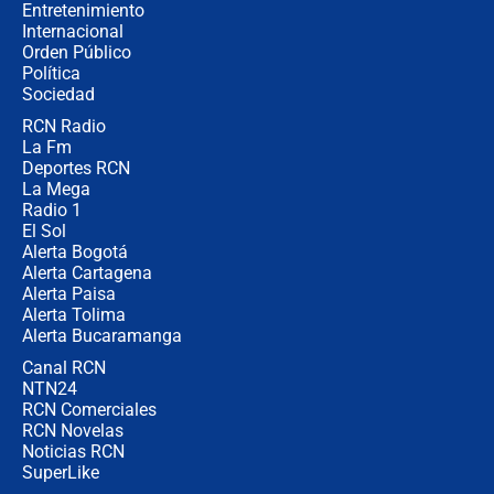
Entretenimiento
Internacional
¿Por qué De la Espriella gobernará
Orden Público
desde Barranquilla? Experto explica
Política
la razón
Sociedad
RCN Radio
Estratega de Abelardo de la Espriella
La Fm
revela cómo venció a la “casta
política” en campaña: “Estaba
Deportes RCN
completamente seguro”
La Mega
Radio 1
El Sol
Alerta Bogotá
Alerta Cartagena
Alerta Paisa
Alerta Tolima
Alerta Bucaramanga
Canal RCN
NTN24
RCN Comerciales
RCN Novelas
Noticias RCN
SuperLike