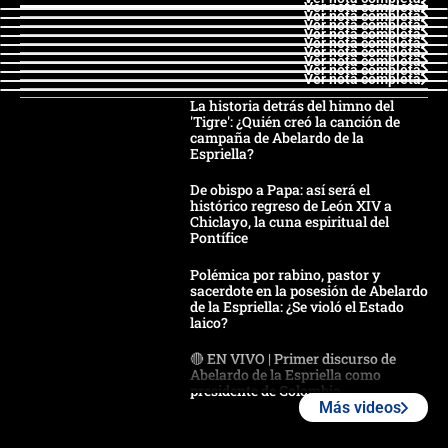
Ver nota completa
Ver nota completa
Ver nota completa
Ver nota completa
Ver nota completa
Ver nota completa
Ver nota completa
Ver nota completa
Ver nota completa
La historia detrás del himno del
'Tigre': ¿Quién creó la canción de
campaña de Abelardo de la
Espriella?
De obispo a Papa: así será el
histórico regreso de León XIV a
Chiclayo, la cuna espiritual del
Pontífice
Polémica por rabino, pastor y
sacerdote en la posesión de Abelardo
de la Espriella: ¿Se violó el Estado
laico?
🔴 EN VIVO | Primer discurso de
Abelardo de la Espriella como
presidente de Colombia
Más videos
¿La posesión de Abelardo De la