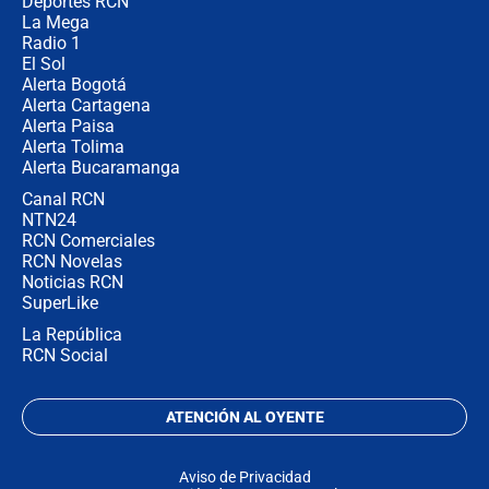
congresistas del Pacto Histórico que
Deportes RCN
no asistirán?
La Mega
Radio 1
El Sol
Alerta Bogotá
Alerta Cartagena
Alerta Paisa
Alerta Tolima
Alerta Bucaramanga
Canal RCN
NTN24
RCN Comerciales
RCN Novelas
Noticias RCN
SuperLike
La República
RCN Social
ATENCIÓN AL OYENTE
Aviso de Privacidad