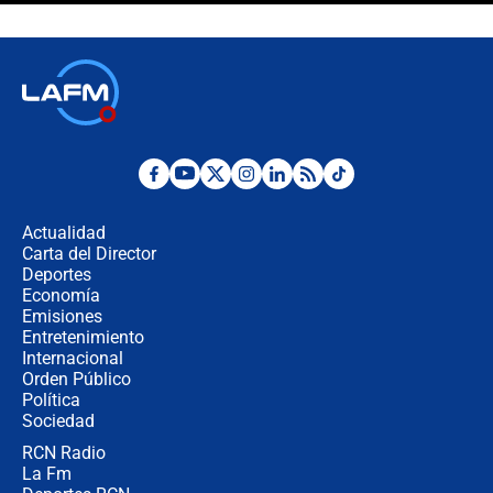
Espriella en Cali inicia la
descentralización en Colombia? Esto
respondió el alcalde Eder
Así será la posesión de Abelardo de
la Espriella este 7 de agosto:
cronograma oficial y detalles clave
Desde dermatitis hasta infecciones:
los riesgos de usar cascos de motos
de aplicaciones de transporte
Actualidad
Carta del Director
¿Cómo comprar dólares desde el
Deportes
celular? Requisitos, pasos y
Economía
recomendaciones
Emisiones
Entretenimiento
Internacional
Las seis de las 6 con Juan Lozano |
Orden Público
jueves 6 de agosto de 2026
Política
Sociedad
RCN Radio
Posesión de Abelardo De La Espriella
La Fm
en Cali: ¿qué pasará con los