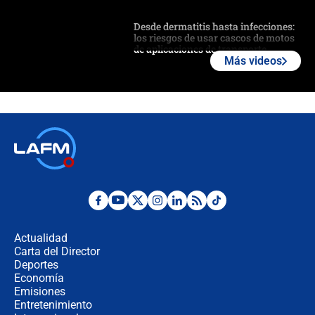
Desde dermatitis hasta infecciones:
los riesgos de usar cascos de motos
de aplicaciones de transporte
Más videos
¿Cómo comprar dólares desde el
celular? Requisitos, pasos y
recomendaciones
Las seis de las 6 con Juan Lozano |
jueves 6 de agosto de 2026
Posesión de Abelardo De La Espriella
en Cali: ¿qué pasará con los
congresistas del Pacto Histórico que
Actualidad
no asistirán?
Carta del Director
Álvaro Uribe asistirá a la posesión y
Deportes
crece el pulso por la elección del
Economía
contralor
Emisiones
Entretenimiento