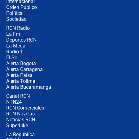
Internacional
🔴 EN VIVO | Noticiero La FM con
Orden Público
Juan Lozano - 6 de agosto de 2026
Política
Sociedad
RCN Radio
¿Por qué De la Espriella gobernará
La Fm
desde Barranquilla? Experto explica
la razón
Deportes RCN
La Mega
Radio 1
El Sol
Alerta Bogotá
Alerta Cartagena
Alerta Paisa
Alerta Tolima
Alerta Bucaramanga
Canal RCN
NTN24
RCN Comerciales
RCN Novelas
Noticias RCN
SuperLike
La República