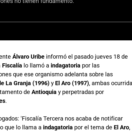
iones no tienen fundamento.
dente
Álvaro Uribe
informó el pasado jueves 18 de
a
Fiscalía
lo llamó a
indagatoria
por las
iones que ese organismo adelanta sobre las
e La Granja (1996)
y
El Aro (1997)
, ambas ocurrid
rtamento de
Antioquia
y perpetradas por
es
.
gados: 'Fiscalía Tercera nos acaba de notificar
to que lo llama a
indagatoria
por el tema de
El Aro
,