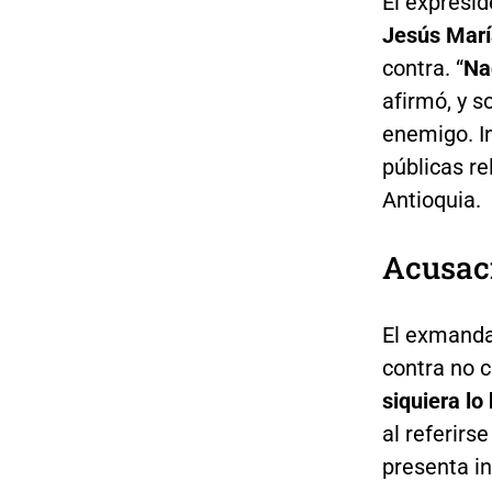
El expresid
Jesús Marí
contra. “
Na
afirmó, y 
enemigo. In
públicas re
Antioquia.
Acusaci
El exmandat
contra no 
siquiera l
al referirs
presenta in