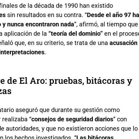
finales de la década de 1990 han existido
es
sin resultados en su contra. “
Desde el año 97 h
o y nunca encontraron nada
”, afirmó, al tiempo que
a aplicación de la
“teoría del dominio”
en el proces
aló que, en su criterio, se trata de una
acusación
interpretaciones
.
 de El Aro: pruebas, bitácoras y
zas
tario aseguró que durante su gestión como
 realizaba “
consejos de seguridad diarios
” con
e autoridades, y que no existieron acciones que lo
n los hechos investigados. “
Las bitácoras