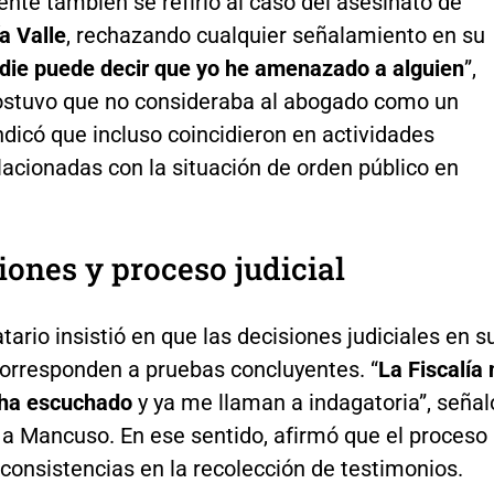
ente también se refirió al caso del asesinato de
a Valle
, rechazando cualquier señalamiento en su
die puede decir que yo he amenazado a alguien
”,
sostuvo que no consideraba al abogado como un
dicó que incluso coincidieron en actividades
lacionadas con la situación de orden público en
ones y proceso judicial
ario insistió en que las decisiones judiciales en s
corresponden a pruebas concluyentes. “
La Fiscalía 
o ha escuchado
y ya me llaman a indagatoria”, señal
e a Mancuso. En ese sentido, afirmó que el proceso
consistencias en la recolección de testimonios.