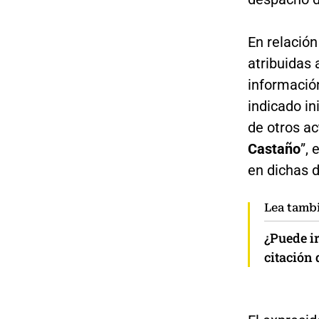
En relació
atribuidas
información
indicado in
de otros ac
Castaño
”,
en dichas 
Lea tamb
¿Puede ir
citación 