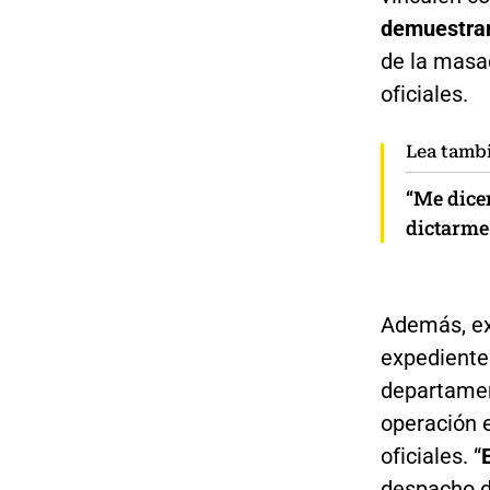
demuestran
de la masac
oficiales.
Lea tamb
“Me dicen
dictarme
Además, ex
expediente 
departamen
operación e
oficiales. “
despacho d