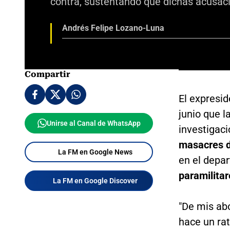
contra, sustentando que dichas acusac
Andrés Felipe Lozano-Luna
Compartir
El expresi
junio que l
Unirse al Canal de WhatsApp
investigac
masacres d
La FM en Google News
en el depa
paramilitar
La FM en Google Discover
"De mis abo
hace un ra