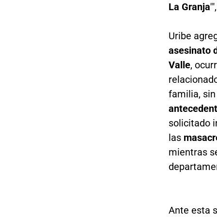
La Granja
'
Uribe agre
asesinato 
Valle
, ocur
relacionad
familia, si
antecedent
solicitado 
las
masacre
mientras 
departame
Ante esta 