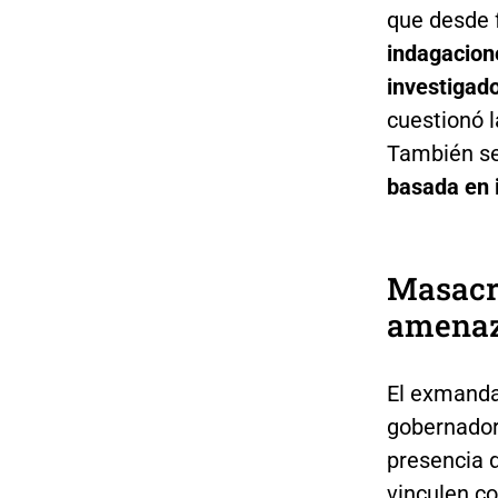
que desde 
indagacion
investigad
cuestionó l
También señ
basada en 
Masacre
amena
El exmanda
gobernador
presencia d
vinculen co