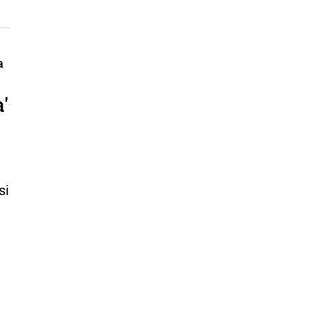
a
'
si