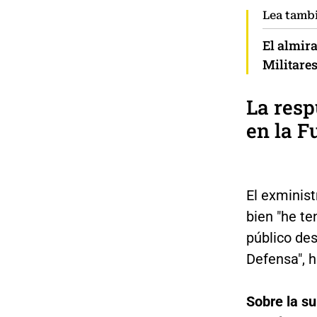
Lea tamb
El almir
Militare
La resp
en la F
El exminis
bien "he t
público des
Defensa", h
Sobre la su