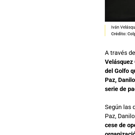
Iván Velásqu
Crédito: Col
A través d
Velásquez
del Golfo q
Paz, Danil
serie de pa
Según las 
Paz, Danil
cese de op
organizació