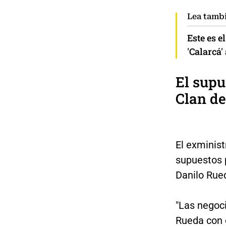
Lea tamb
Este es e
'Calarcá
El supu
Clan de
El exminist
supuestos 
Danilo Rued
"Las negoc
Rueda con 