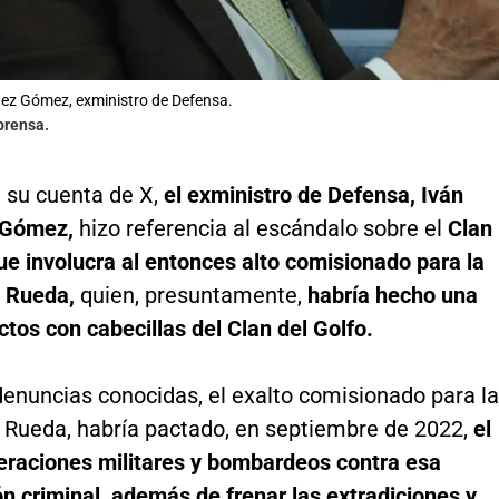
ez Gómez, exministro de Defensa.
prensa.
e su cuenta de X,
el exministro de Defensa, Iván
 Gómez,
hizo referencia al escándalo sobre el
Clan
ue involucra al entonces alto comisionado para la
o Rueda,
quien, presuntamente,
habría hecho una
ctos con cabecillas del Clan del Golfo.
denuncias conocidas, el exalto comisionado para la
o Rueda, habría pactado, en septiembre de 2022,
el
eraciones militares y bombardeos contra esa
n criminal, además de frenar las extradiciones y