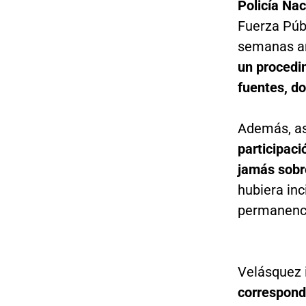
Policía Nac
Fuerza Púb
semanas an
un procedi
fuentes, d
Además, a
participaci
jamás sobre
hubiera inc
permanencia
Velásquez i
correspond