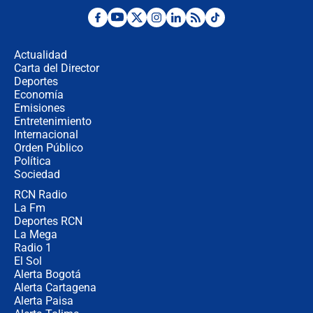
Posesión de Abelardo De La Espriella
en Cali: ¿qué pasará con los
congresistas del Pacto Histórico que
Actualidad
no asistirán?
Carta del Director
Álvaro Uribe asistirá a la posesión y
Deportes
crece el pulso por la elección del
Economía
contralor
Emisiones
Entretenimiento
Internacional
🔴 EN VIVO | Noticiero La FM con
Orden Público
Juan Lozano - 6 de agosto de 2026
Política
Sociedad
RCN Radio
¿Por qué De la Espriella gobernará
La Fm
desde Barranquilla? Experto explica
la razón
Deportes RCN
La Mega
Radio 1
El Sol
Alerta Bogotá
Alerta Cartagena
Alerta Paisa