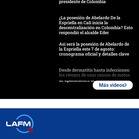
presidente de Colombia
¿La posesión de Abelardo De la
Espriella en Cali inicia la
descentralización en Colombia? Esto
respondió el alcalde Eder
Así será la posesión de Abelardo de
la Espriella este 7 de agosto:
cronograma oficial y detalles clave
Desde dermatitis hasta infecciones:
los riesgos de usar cascos de motos
de aplicaciones de transporte
Más videos
¿Cómo comprar dólares desde el
celular? Requisitos, pasos y
recomendaciones
Las seis de las 6 con Juan Lozano |
jueves 6 de agosto de 2026