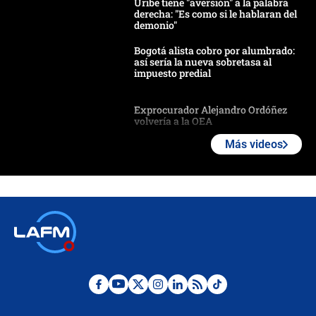
Uribe tiene "aversión" a la palabra
derecha: "Es como si le hablaran del
demonio"
Bogotá alista cobro por alumbrado:
así sería la nueva sobretasa al
impuesto predial
Exprocurador Alejandro Ordóñez
volvería a la OEA
Más videos
Las seis de las 6 con Juan Lozano |
martes 4 de agosto de 2026
🔴 EN VIVO | Noticiero La FM con
Juan Lozano - 4 de agosto de 2026
Ángela Benedetti revela el papel que
habría tenido Verónica Alcocer en la
campaña de Petro