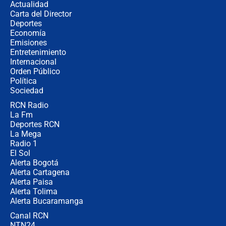
Actualidad
Carta del Director
Cabal revela por qué De la Espriella
Deportes
no la quiso en el gabinete y
Economía
confirma: "Quiero ser presidente en
Emisiones
2030"
Entretenimiento
Internacional
Fiscal de EE.UU., director de la DEA
Orden Público
y Bernie Moreno asistirán a la
Política
posesión presidencial de Abelardo de
La Espriella
Sociedad
RCN Radio
Campaña Petro: Los puntos claros
La Fm
de la Fiscalía a Ricardo Roa para
buscar una eventual negociación
Deportes RCN
La Mega
Radio 1
El Sol
Alerta Bogotá
Alerta Cartagena
Alerta Paisa
Alerta Tolima
Alerta Bucaramanga
Canal RCN
NTN24