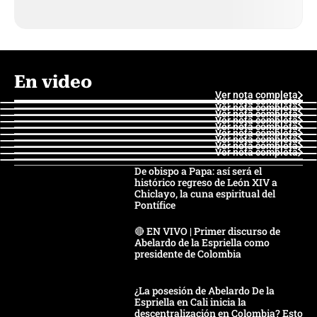
En video
Ver nota completa
Ver nota completa
Ver nota completa
Ver nota completa
Ver nota completa
Ver nota completa
Ver nota completa
Ver nota completa
Ver nota completa
Ver nota completa
De obispo a Papa: así será el
histórico regreso de León XIV a
Chiclayo, la cuna espiritual del
Pontífice
🔴 EN VIVO | Primer discurso de
Abelardo de la Espriella como
presidente de Colombia
¿La posesión de Abelardo De la
Espriella en Cali inicia la
descentralización en Colombia? Esto