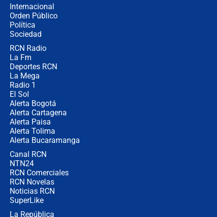
Internacional
Álvaro Uribe asistirá a la posesión y
Orden Público
crece el pulso por la elección del
Política
contralor
Sociedad
RCN Radio
🔴 EN VIVO | Noticiero La FM con
La Fm
Juan Lozano - 6 de agosto de 2026
Deportes RCN
La Mega
Radio 1
El Sol
Alerta Bogotá
Alerta Cartagena
Alerta Paisa
Alerta Tolima
Alerta Bucaramanga
Canal RCN
NTN24
RCN Comerciales
RCN Novelas
Noticias RCN
SuperLike
La República