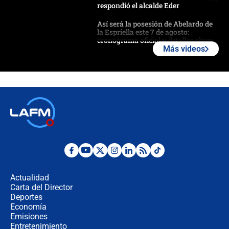
respondió el alcalde Eder
Así será la posesión de Abelardo de
la Espriella este 7 de agosto:
cronograma oficial y detalles clave
Más videos
Desde dermatitis hasta infecciones:
los riesgos de usar cascos de motos
de aplicaciones de transporte
¿Cómo comprar dólares desde el
celular? Requisitos, pasos y
recomendaciones
Las seis de las 6 con Juan Lozano |
jueves 6 de agosto de 2026
Actualidad
Carta del Director
Posesión de Abelardo De La Espriella
Deportes
en Cali: ¿qué pasará con los
Economía
congresistas del Pacto Histórico que
Emisiones
no asistirán?
Entretenimiento